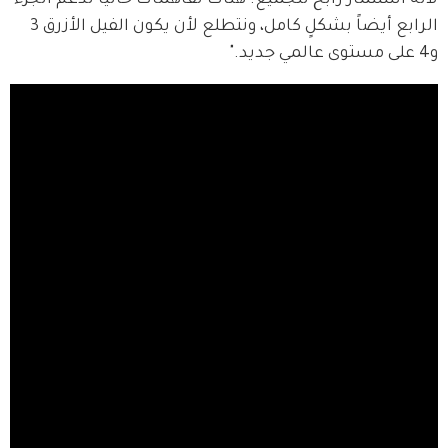
لأنه استثمار رابح للجميع. هناك تفاهمات حالياً لدعم الجزء 
الرابع أيضاً بشكلٍ كامل، ونتطلع لأن يكون الفيل الأزرق 3 
و4 على مستوى عالمي جديد."