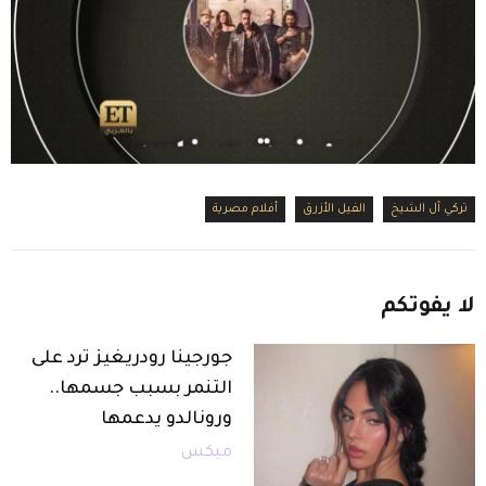
تركي آل الشيخ
الفيل الأزرق
أفلام مصرية
لا
يفوتكم
جورجينا رودريغيز ترد على
التنمر بسبب جسمها..
ورونالدو يدعمها
ميكس