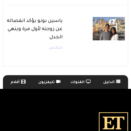
ياسين بونو يؤكد انفصاله
عن زوجته لأول مرة وينهي
الجدل
ميكس
الدليل
القنوات
تليفزيون
أفلام
TV Guide Menu