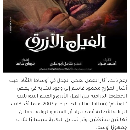
رغم ذلك، أثار العمل بعض الجدل في أوساط النقّاد، حيث 
أشار المؤرخ محمود قاسم إلى وجود تشابه في بعض 
الخطوط الدرامية بين الفيل الأزرق والفيلم النيوزيلندي 
"الوشام" (The Tattoo) الصادر عام 2007، فيما أكّد كاتب 
الرواية الأصلية أحمد مراد أن الفيلم والرواية يحملان 
نهايتين مختلفتين، وتم تعديل النهاية سينمائيًا لتلائم 
جمهورًا أوسع.