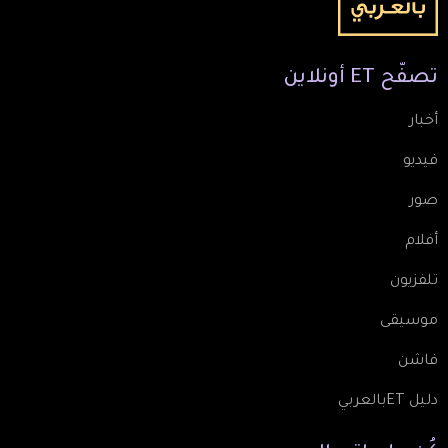
تصفّح
ET
أونلاين
أخبار
فيديو
صور
أفلام
تلفزيون
موسيقى
فاشن
دليل ETبالعربي