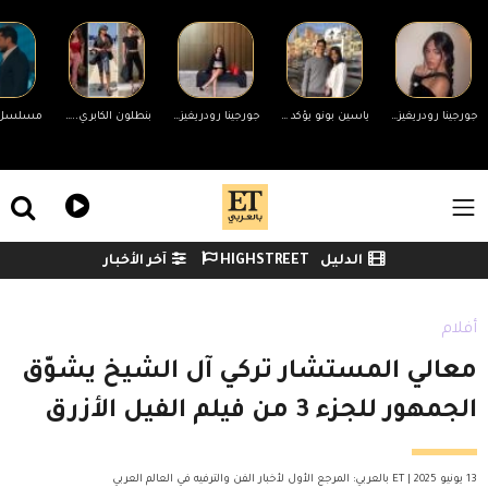
Skip to main conten
جورجينا رودريغيز ترد على التنمر بسبب جسمها.. ورونالدو يدعمها
ياسين بونو يؤكد انفصاله عن زوجته لأول مرة وينهي الجدل
جورجينا رودريغيز ترد على منتقدي جسمها
بنطلون الكابري... الصيحة المفضلة لدى المؤثرات العربيات
ile Menu
الدليل
HIGHSTREET
آخر الأخبار
Watch menu
أفلام
معالي المستشار تركي آل الشيخ يشوّق
الجمهور للجزء 3 من فيلم الفيل الأزرق
13 يونيو 2025 | ET بالعربي: المرجع الأول لأخبار الفن والترفيه في العالم العربي