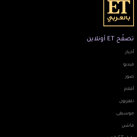
تصفّح
ET
أونلاين
أخبار
فيديو
صور
أفلام
تلفزيون
موسيقى
فاشن