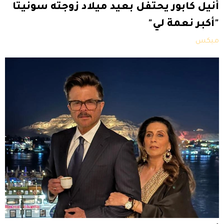
أنيل كابور يحتفل بعيد ميلاد زوجته سونيتا
"أكبر نعمة لي"
ميكس