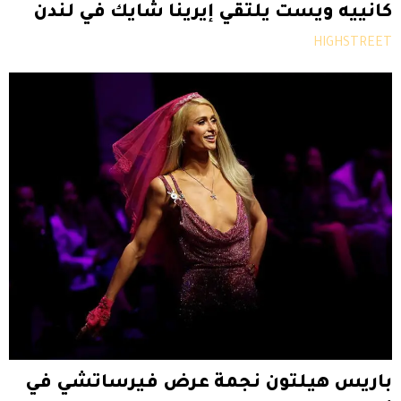
كانييه ويست يلتقي إيرينا شايك في لندن
HIGHSTREET
باريس هيلتون نجمة عرض فيرساتشي في