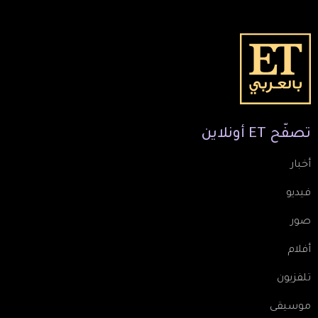
تصفّح
ET
أونلاين
أخبار
فيديو
صور
أفلام
تلفزيون
موسيقى