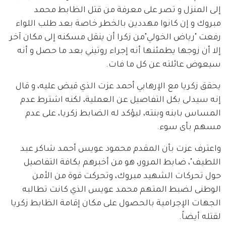
إلى المنزل و تصر على معرفة من قتل الظابط محمد  
مبروك و إن كانوا مهددين بالخطر خاصة بعد طلب اللواء 
رفعت "رياض الخولي"من زكرا أن ينقل مسكنه إلى مكان آخر 
إلا أن زوجها يطمئنها أنه إجراء روتيني بعد ما حصل و أنه 
سيعوض عائلته عن كل ما فات. 
يحقق زكريا مع الإرهابي أحمد عزت الذي قبض عليه، و قال  
إنه سيدلى بكل التفاصيل عن العملية، لكنه اشترط عدم 
المساس بابنه وبنته، ليؤكد له الضابط زكريا، على عدم 
مسهم بأى سوء.
واعترف عزت بأن المقدم محمود عويس أحمد شاكر عبد 
اللطيف"، ضابط المرور، هو من أخبرهم بكافة التفاصيل 
حول تحركات الشهيد مبروك، وتحركت قوة من الأمن 
الوطنى لضبط المتهم محمد عويس الذي كانت تطالبه 
الجهات الإجرامية بالحصول على مكان إقامة الظابط زكريا 
لقتله أيضاً.