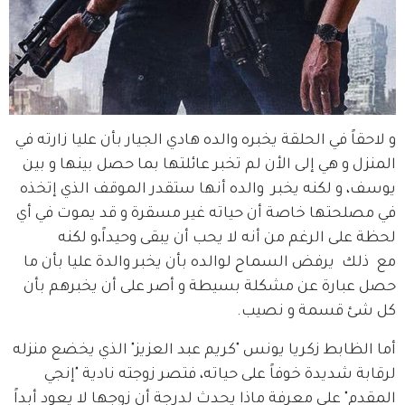
و لاحقاً في الحلقة يخبره والده هادي الجيار بأن عليا زارته في 
المنزل و هي إلى الأن لم تخبر عائلتها بما حصل بينها و بين 
يوسف، و لكنه يخبر  والده أنها ستقدر الموقف الذي إتخذه 
في مصلحتها خاصة أن حياته غير مسقرة و قد يموت في أي 
لحظة على الرغم من أنه لا يحب أن يبقى وحيداً،و لكنه 
مع  ذلك  يرفض السماح لوالده بأن يخبر والدة عليا بأن ما 
حصل عبارة عن مشكلة بسيطة و أصر على أن يخبرهم بأن 
كل شئ قسمة و نصيب.
أما الظابط زكريا يونس "كريم عبد العزيز" الذي يخضع منزله 
لرقابة شديدة خوفاً على حياته، فتصر زوجته نادية "إنجي 
المقدم" على معرفة ماذا يحدث لدرجة أن زوجها لا يعود أبداً 