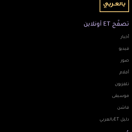
تصفّح
ET
أونلاين
أخبار
فيديو
صور
أفلام
تلفزيون
موسيقى
فاشن
دليل ETبالعربي