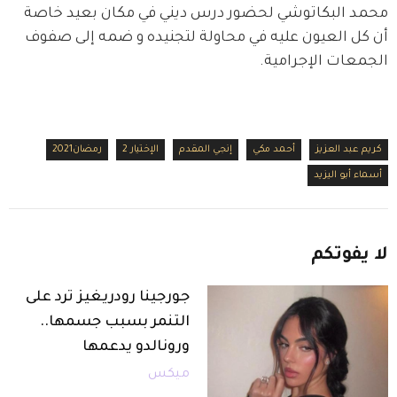
محمد البكاتوشي لحضور درس ديني في مكان بعيد خاصة 
أن كل العيون عليه في محاولة لتجنيده و ضمه إلى صفوف 
الجمعات الإجرامية.
كريم عبد العزيز
أحمد مكي
إنجي المقدم
الإختيار 2
رمضان2021
أسماء أبو اليزيد
لا
يفوتكم
جورجينا رودريغيز ترد على
التنمر بسبب جسمها..
ورونالدو يدعمها
ميكس