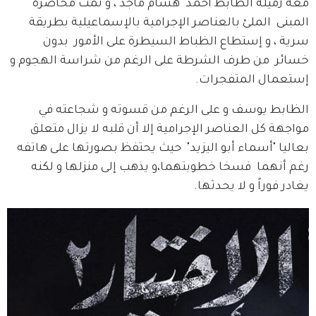
معه زميله الظابط أحمد "هشام ماجد"، و تمت محاصرة 
المبنى  الملئ بالعناصر الإجرامية بالإسماعيلية بطريقة 
سرية ، و إستطاع الظباط السيطرة على الأمور  بدون 
خسائر  من طرف الشرطة على الرغم من شراسة الهجوم و 
إستعمال المتفجرات.
الظابط يوسف و على الرغم من قسوته و شجاعته في 
مواجهة كل العناصر الإجرامية إلا أن قلبه لا يزال متعلق  
بعاليا "أسماء أبو اليزيد"  حيث يحتفظ بصورتها على هاتفه 
رغم أنهما  فسخا خطوبتهما،و يذهب إلى منزلها و لكنه 
يغادر فوراً و لا يحدثها.