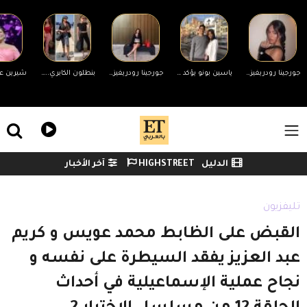
Skip to main conten
جورجينا رودريغيز ترد على التنمر بسبب جسمها.. ورونالدو يدعمها
ياسين بونو يؤكد انفصاله عن زوجته لأول مرة وينهي الجدل
جورجينا رودريغيز ترد على منتقدي جسمها
بنطلون الكابري... الصيحة المفضلة لدى المؤثرات العربيات
ile Menu
الدليل
HIGHSTREET
آخر الأخبار
Watch menu
تليفزيون
القبض على الظابط محمد عويس و كريم
عبد العزيز يفقد السيطرة على نفسه و
نجاح عملية الإسماعيلية في أحداث