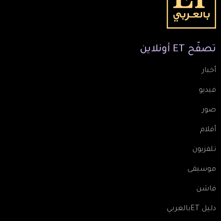
تصفّح
ET
أونلاين
أخبار
فيديو
صور
أفلام
تلفزيون
موسيقى
فاشن
دليل ETبالعربي