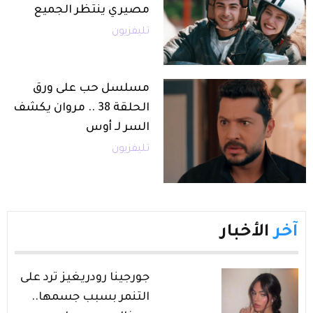
مصيري ينتظر الجميع
تليفزيون
مسلسل حب على ورق
الحلقة 38 .. مروان يكشف
السر لـ أوس
تليفزيون
آخر
الأخبار
جورجينا رودريغيز ترد على
التنمر بسبب جسمها..