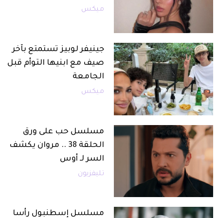
ميكس
جينيفر لوبيز تستمتع بآخر
صيف مع ابنيها التوأم قبل
الجامعة
ميكس
مسلسل حب على ورق
الحلقة 38 .. مروان يكشف
السر لـ أوس
تليفزيون
مسلسل إسطنبول رأسا