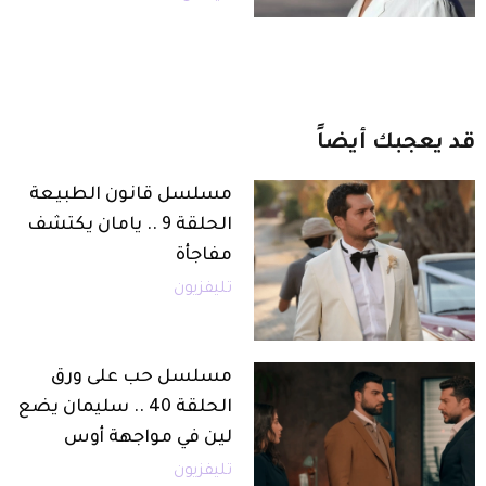
قد
يعجبك
أيضاً
مسلسل قانون الطبيعة
الحلقة 9 .. يامان يكتشف
مفاجأة
تليفزيون
مسلسل حب على ورق
الحلقة 40 .. سليمان يضع
لين في مواجهة أوس
تليفزيون