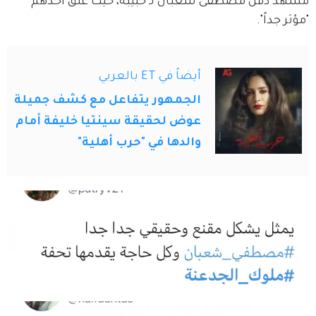
مشهد دفن مصطفى شعبان لـ حبيبة، حيث علق أحدهم 
"مؤثر جداً".
أيضاً في ET بالعربي
الجمهور يتفاعل مع كشف جميلة
عوض لحقيقة سينتيا خليفة أمام
والدها في "حرب أهلية"