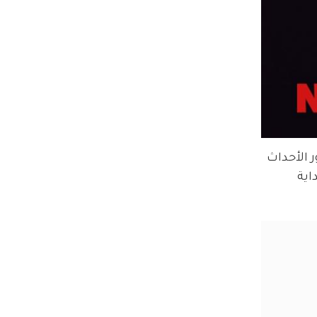
الأحداث 
اية 