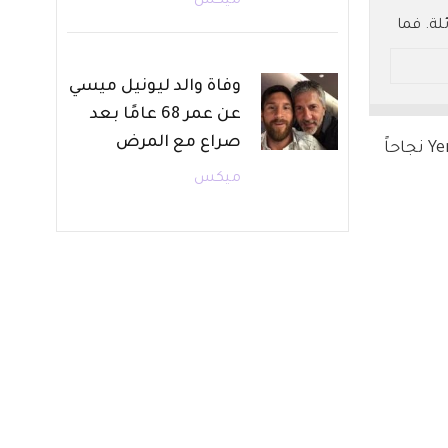
ميكس
سبة مشاهدة هائلة. فما
وفاة والد ليونيل ميسي
عن عمر 68 عامًا بعد
صراع مع المرض
وسط تفاعل واسع من الجمهور وإشادات لافتة بتصاعد الأحداث، حقق مسلسل تحت الأرض الحلقة 15 – Yeraltı نجاحاً 
ميكس