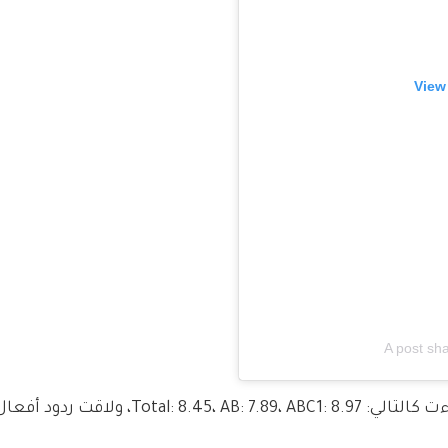
View
A post sh
وسجلت الحلقة 15 نسب مشاهدة مرتفعة، جاءت كالتالي: ، AB: 7.89، ABC1: 8.97