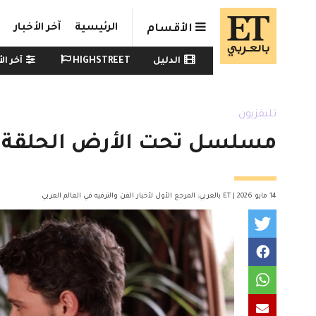
Skip to main conten
الرئيسية
آخر الأخبار
الأقسام
Watch menu
الدليل
HIGHSTREET
آخر الأ
تليفزيون
مسلسل تحت الأرض الحلقة 15 .. تطورات مشوقة تشعل حماس الجمهور
14 مايو 2026 | ET بالعربي: المرجع الأول لأخبار الفن والترفيه في العالم العربي