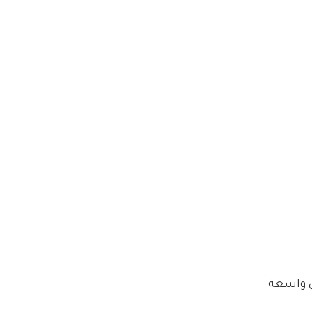
Total: 8.45، ولاقت ردود أفعال واسعة 