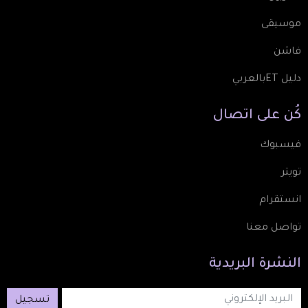
موسيقى
فاشن
دليل ETبالعربي
كُن
على
اتصال
فيسبوك
تويتر
انستقرام
تواصل معنا
النشرة
البريدية
تسجيل