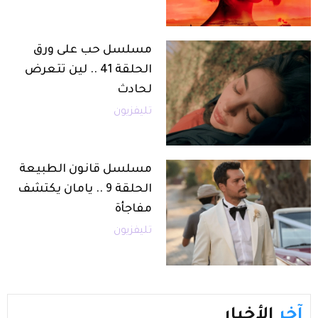
مسلسل حب على ورق
الحلقة 41 .. لين تتعرض
لحادث
تليفزيون
مسلسل قانون الطبيعة
الحلقة 9 .. يامان يكتشف
مفاجأة
تليفزيون
آخر
الأخبار