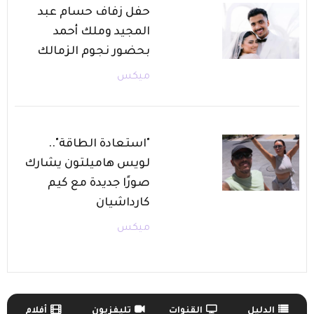
حفل زفاف حسام عبد
المجيد وملك أحمد
بحضور نجوم الزمالك
ميكس
"استعادة الطاقة"..
لويس هاميلتون يشارك
صورًا جديدة مع كيم
كارداشيان
ميكس
الدليل
القنوات
تليفزيون
أفلام