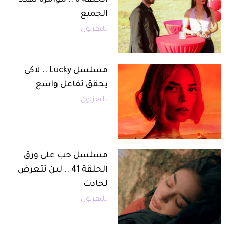
الجميع
تليفزيون
مسلسل Lucky .. لاكي
يحقق تفاعل واسع
تليفزيون
مسلسل حب على ورق
الحلقة 41 .. لين تتعرض
لحادث
تليفزيون