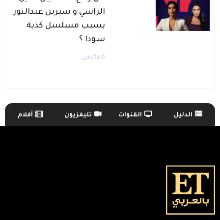
الراسي و سيرين عبدالنور
بسبب مسلسل كذبة
سودا ؟
ميكس
الدليل
القنوات
تليفزيون
أفلام
TV Guide Menu