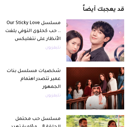
قد
يعجبك
أيضاً
مسلسل Our Sticky Love
.. حب كحلوى التوفي يلفت
الأنظار على نتفليكس
تليفزيون
شخصيات مسلسل بنات
عمير تتصدر اهتمام
الجمهور
تليفزيون
مسلسل حب محتمل
الحلقة 8 .. مؤامرة تهدد