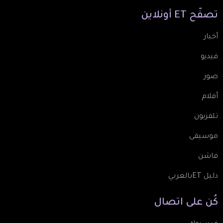
تصفّح
ET
أونلاين
أخبار
فيديو
صور
أفلام
تلفزيون
موسيقى
فاشن
دليل ETبالعربي
كُن
على
اتصال