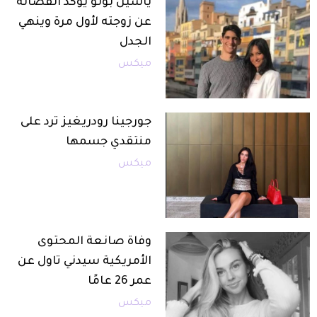
ياسين بونو يؤكد انفصاله
عن زوجته لأول مرة وينهي
الجدل
ميكس
جورجينا رودريغيز ترد على
منتقدي جسمها
ميكس
وفاة صانعة المحتوى
الأمريكية سيدني تاول عن
عمر 26 عامًا
ميكس