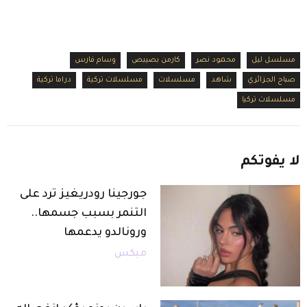
مسلسل ليل
محمود نصر
كارمن بصيبص
وسام فارس
صباح الجزائري
شاهد
مسلسلات
مسلسلات تركية
دراما تركية
مسلسلات تركيا
لا
يفوتكم
جورجينا رودريغيز ترد على
التنمر بسبب جسمها..
ورونالدو يدعمها
ميكس