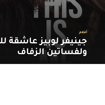
أفلام
جينيفر لوبيز عاشقة ل
ولفساتين الزفاف