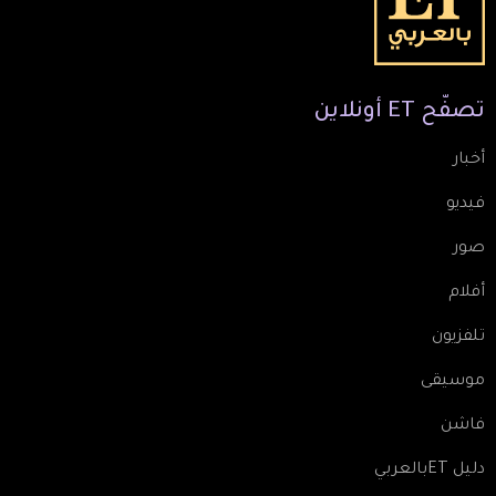
تصفّح
ET
أونلاين
أخبار
فيديو
صور
أفلام
تلفزيون
موسيقى
فاشن
دليل ETبالعربي