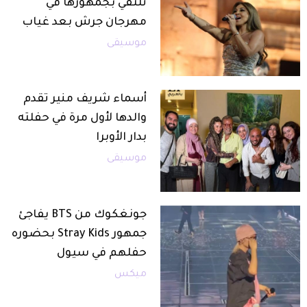
تلتقي بجمهورها في
مهرجان جرش بعد غياب
موسيقى
أسماء شريف منير تقدم
والدها لأول مرة في حفلته
بدار الأوبرا
موسيقى
جونغكوك من BTS يفاجئ
جمهور Stray Kids بحضوره
حفلهم في سيول
ميكس