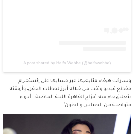
A post shared by Haifa Wehbe (@haifawehbe)
وشاركت هيفاء متابعيها عبر حسابها على إنستغرام 
مقطع فيديو وثقت من خلاله أبرز لحظات الحفل، وأرفقته 
بتعليق جاء فيه: "مزاج القاهرة الليلة الماضية.. أجواء 
متواصلة من الحماس والجنون".