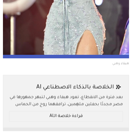
هيفاء وهبي
الخلاصة بالذكاء الاصطناعي AI
بعد فترة من الانقطاع، تعود هيفاء وهبي لتبهر جمهورها في
مصر مجددًا بحفلين ملهِمين، ترافقهما روح من الحماس
والجنون. وتتصدر أغنيتها الجديدة "شو المطلوب" قوائم
قراءة خلاصة الـAI
الاستماع، بينما تترقب أروقة الموضة مزيدًا من إطلالاتها
الساحرة. فما المفاجآت القادمة التي تخبئها لنا هيفاء؟