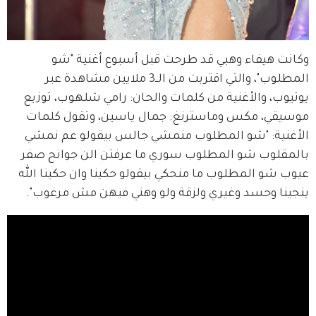
وكانت هيفاء وهبي قد طرحت قبل أسبوع أغنية "شو 
المطلوب"، والتي اقتربت من الــ3 ملايين مشاهدة عبر 
يوتيوب، والأغنية من كلمات والحان: رامي شلهوب، توزيع 
موسيقي، مكس وماسترنغ: جمال ياسين، وتقول كلمات 
الأغنية: "شو المطلوب منمشي جالس بيقولو عم نمشي 
بالمقلوب شو المطلوب سوري ما عرفتن الن جوانح صفر 
عيوب شو المطلوب ما منحكي بيقولو حكينا وان حكينا الله 
ينجينا وحسد وغيري ولزقة ولو وهني فيهن مش مرغوب".