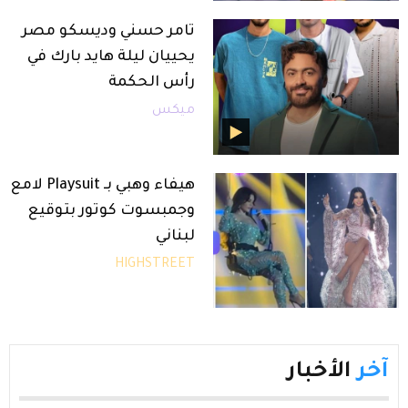
تامر حسني وديسكو مصر
يحييان ليلة هايد بارك في
رأس الحكمة
ميكس
هيفاء وهبي بـ Playsuit لامع
وجمبسوت كوتور بتوقيع
لبناني
HIGHSTREET
آخر
الأخبار