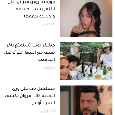
جورجينا رودريغيز ترد على
التنمر بسبب جسمها..
ورونالدو يدعمها
ميكس
جينيفر لوبيز تستمتع بآخر
صيف مع ابنيها التوأم قبل
الجامعة
ميكس
مسلسل حب على ورق
الحلقة 38 .. مروان يكشف
السر لـ أوس
تليفزيون