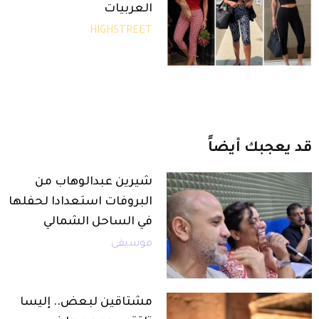
العربيات
HIGHSTREET
قد
يعجبك
أيضاً
شيرين عبدالوهاب من
البروفات استعدادا لحفلها
في الساحل الشمالي
موسيقى
مشتاقين لبعض.. إليسا