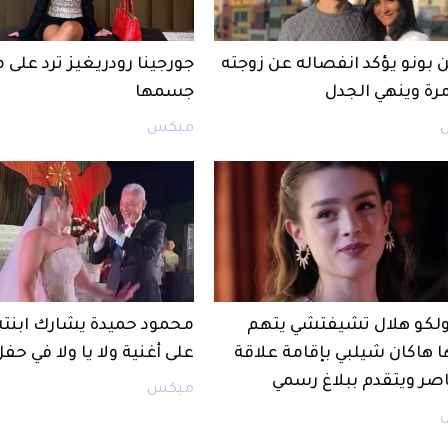
 بونو يؤكد انفصاله عن زوجته
جورجينا رودريغيز ترد على 
مرة وينهي الجدل
جسمها
ميكس
أولكو هلال تشيفتشي يتهم
محمود حميدة يشارك ابنت
ا هاكان شيلبي بإقامة علاقة
على أغنية ولا يا ولا في حف
صر ويتقدم ببلاغ رسمي
ميكس