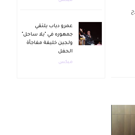
ميكس
ح 
عمرو دياب يلتقي
جمهوره في "يلا ساحل"
ولجين خليفة مفاجأة
الحفل
ميكس