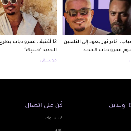
اب.. نادر نور يعود إلى التلحين
12 أغنية.. عمرو دياب يطرح
بوم عمرو دياب الجديد
الجديد "حبيتِك"
موسيقى
أونلاين
كُن
على
اتصال
فيسبوك
تويتر