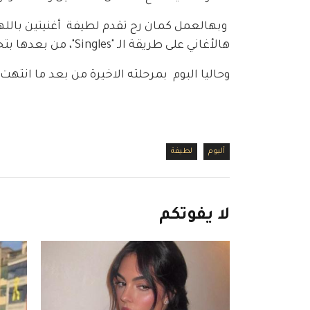
 وبهالعمل كمان رح تقدم لطيفة  أغنيتين بالله
هالأغاني على طريقة الـ "Singles"، من بعدها بتجمعن بالالبوم .
وحاليا البوم  بمرحلته الاخيرة من بعد ما انتهت
ألبوم
لطيفة
لا
يفوتكم