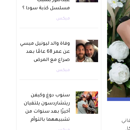
عبدالنور بسبب
مسلسل كذبة سودا ؟
ميكس
وفاة والد ليونيل ميسي
عن عمر 68 عامًا بعد
صراع مع المرض
ميكس
سنوب دوغ وكيفن
ريتشاردسون يلتقيان
أخيرًا بعد سنوات من
تشبيههما بالتوأم
اني 
.