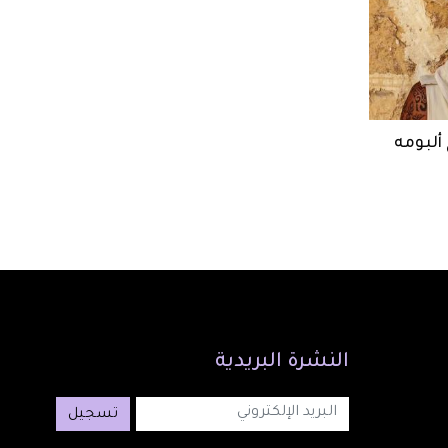
 ألبومه
النشرة
البريدية
تسجيل