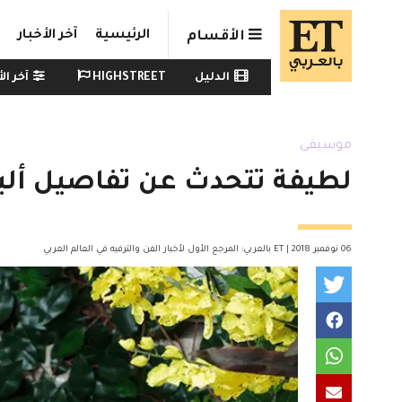
Skip to main conten
الرئيسية
آخر الأخبار
الأقسام
Watch menu
الدليل
HIGHSTREET
آخر الأ
موسيقى
لطيفة تتحدث عن تفاصيل ألبو
06 نوفمبر 2018 | ET بالعربي: المرجع الأول لأخبار الفن والترفيه في العالم العربي