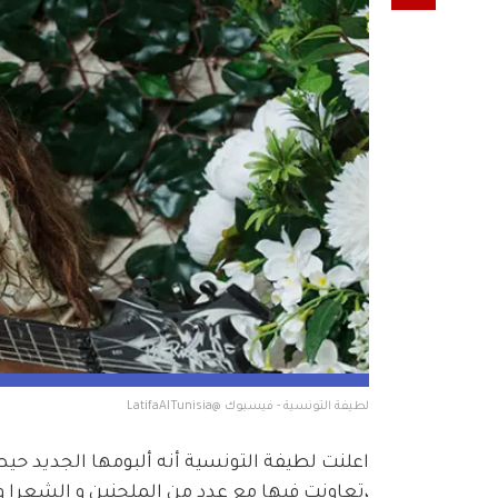
لطيفة التونسية - فيسبوك @LatifaAlTunisia
اعلنت لطيفة التونسية أنه ألبومها الجديد حيصد
،تعاونت فيها مع عدد من الملحنين و الشعرا 