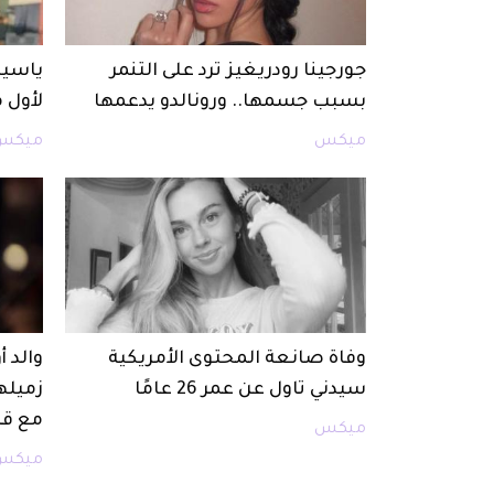
جورجينا رودريغيز ترد على التنمر
ياسين
بسبب جسمها.. ورونالدو يدعمها
لأول 
ميكس
ميكس
وفاة صانعة المحتوى الأمريكية
والد 
سيدني تاول عن عمر 26 عامًا
زميله
مع قا
ميكس
ميكس