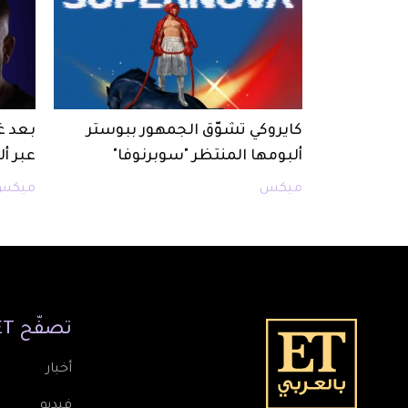
كايروكي تشوّق الجمهور ببوستر
بعد غي
ألبومها المنتظر "سوبرنوفا"
عبر أل
ميكس
ميكس
تصفّح
ET
أخبار
فيديو