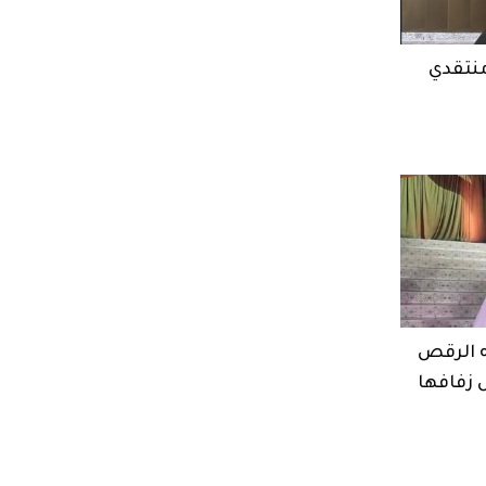
منتقدي
ه الرقص
ل زفافها