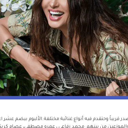
ر قريباً وحتقدم فيه أنواع غنائية مختلفة.الألبوم بيضم عشر اغ
والموزعين من بينهم: محمد رفاعي ، عمرو مصطفى، عصام كريكا