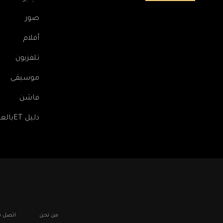
صور
أفلام
تلفزيون
موسيقى
فاشن
دليل ETبالعربي
Footer: Social Media
Footer
من نحن
اتصل بن