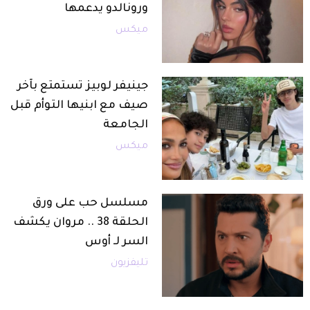
ورونالدو يدعمها
ميكس
جينيفر لوبيز تستمتع بآخر
صيف مع ابنيها التوأم قبل
الجامعة
ميكس
مسلسل حب على ورق
الحلقة 38 .. مروان يكشف
السر لـ أوس
تليفزيون