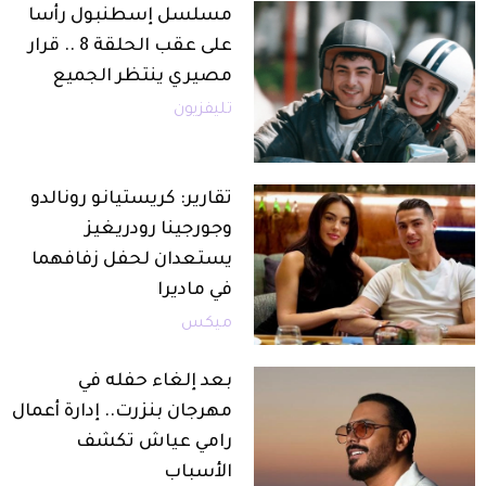
مسلسل إسطنبول رأسا
على عقب الحلقة 8 .. قرار
مصيري ينتظر الجميع
تليفزيون
تقارير: كريستيانو رونالدو
وجورجينا رودريغيز
يستعدان لحفل زفافهما
في ماديرا
ميكس
بعد إلغاء حفله في
مهرجان بنزرت.. إدارة أعمال
رامي عياش تكشف
الأسباب