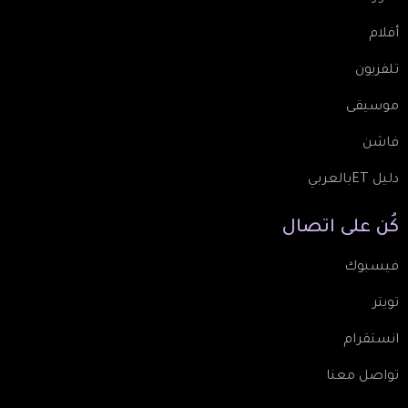
أفلام
تلفزيون
موسيقى
فاشن
دليل ETبالعربي
كُن
على
اتصال
فيسبوك
تويتر
انستقرام
تواصل معنا