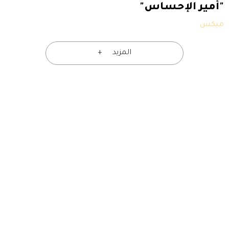
"أمير الإحساس"
ميكس
المزيد