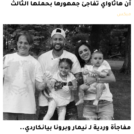
آن هاثاواي تفاجئ جمهورها بحملها الثالث
ميكس
مفاجأة وردية لـ نيمار وبرونا بيانكاردي..