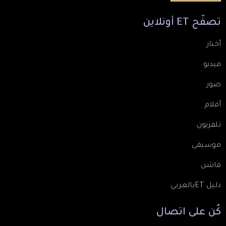
تصفّح
ET
أونلاين
أخبار
فيديو
صور
أفلام
تلفزيون
موسيقى
فاشن
دليل ETبالعربي
كُن
على
اتصال