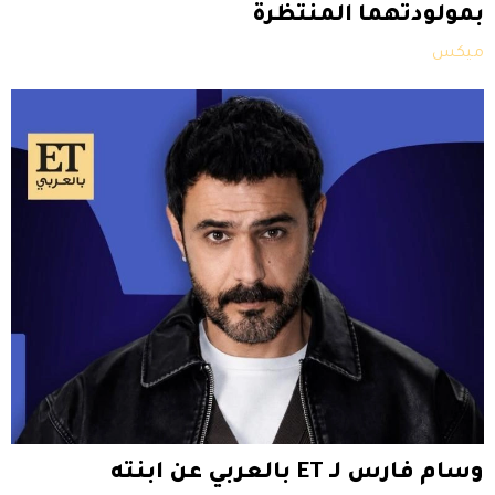
بمولودتهما المنتظرة
ميكس
وسام فارس لـ ET بالعربي عن ابنته