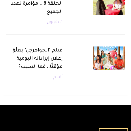
الحلقة 8 .. مؤامرة تهدد
الجميع
تليفزيون
فيلم "الجواهرجي" يعلّق
إعلان إيراداته اليومية
مؤقتًا.. فما السبب؟
أفلام