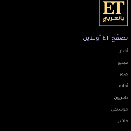
تصفّح
ET
أونلاين
أخبار
فيديو
صور
أفلام
تلفزيون
موسيقى
فاشن