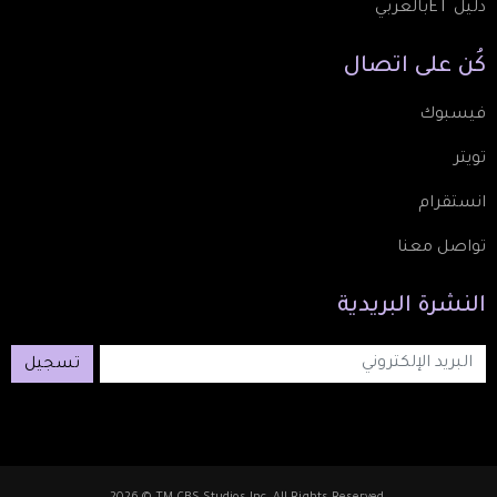
دليل ETبالعربي
كُن
على
اتصال
فيسبوك
تويتر
انستقرام
تواصل معنا
النشرة
البريدية
تسجيل