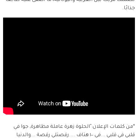
تضمنت مزيجًا بين العربية واليونانية، ما أضفى عليه طابعًا 
جذابًا.
*من كلمات الإعلان:"الحلوة زهرة عاملة مظاهرة, جوا في 
قلبي في قلبي ...في ١٠٠ هتاف ....رقصتلي رقصة ...والدنيا 