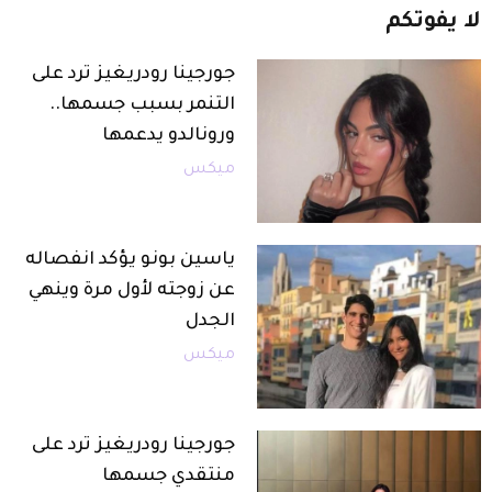
لا
يفوتكم
جورجينا رودريغيز ترد على
التنمر بسبب جسمها..
ورونالدو يدعمها
ميكس
ياسين بونو يؤكد انفصاله
عن زوجته لأول مرة وينهي
الجدل
ميكس
جورجينا رودريغيز ترد على
منتقدي جسمها