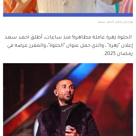
بوستر إعلان أحمد سعد 
 الحلوة زهرة عاملة مظاهرة! منذ ساعات، أطلق احمد سعد 
إعلان "زهرة" ، والذي حمل عنوان "الحلوة"، والمقرر عرضه في 
رمضان 2025.