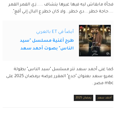
فجأة مابقاش ليه فيها غيرها يتشاف .....زي القمر القمر 
....حاجة خطر ...دي خطر...ولا كان خطر ع البال إني أقع".
أيضاً في ET بالعربي
طرح أغنية مسلسل "سيد
الناس" بصوت أحمد سعد
كما غنى أحمد سعد تتر مسلسل "سيد الناس" بطولة 
عمرو سعد بعنوان "جدع" المقرر عرضه برمضان 2025 على 
mbc مصر .
أحمد سعد
رمضان 2025