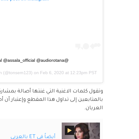
@nawal @assala_official @audiorotana لحظة حلاوة
n
(@tonsem123) on
Feb 6, 2020 at 12:23pm PST
وتقول كلمات الاغنية التي غنتها أصالة بمشارك
بالمتابعين إلى تداول هذا المقطع وإعتبار أن 
العريان.
أيضاً في ET بالعربي