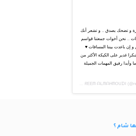
رة و تضحك بصدق .. و تشعر أنك 
قات .. نحن أخوات جمعتنا قواسم 
و إن باعدت بيننا المسافات ♥️ 
كرا غدير على الكيكة الأكثر من 
ا وأبدا رفيق المهمات الجميلة 
A post shared by
ᖇEEᗰ ᗩᒪᗰᗩᕼᗰOᑌᗪI
(@r
ها شام ؟