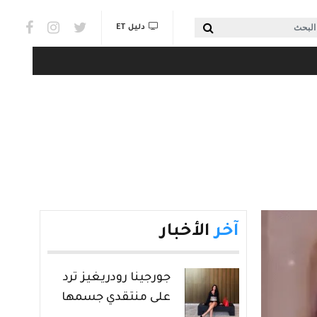
Social links & Watch
بحث
دليل ET
آخر
الأخبار
جورجينا رودريغيز ترد
على منتقدي جسمها