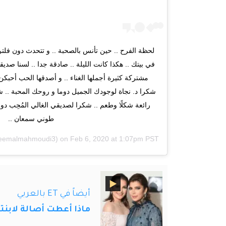
لحظة الفرح .. حين تأنس بالصحبة .. و تتحدث دون فلت
في بيتك .. هكذا كانت الليلة .. صادقة جدا .. لسنا صدي
مشتركة كثيرة أجملها الغناء .. و أصدقها الحب أحبكن 
شكرا د. نجاة لوجودك الجميل دوما و روحك المحبة .. ش
رائعة شكلًا وطعم .. شكرا لصديقي الغالي المُحِب دوم
طوني سمعان ..
eemalmahmoudi3) on
Feb 6, 2020 at 1:07pm PST
أيضاً في ET بالعربي
ماذا أعطت أصالة لابنت