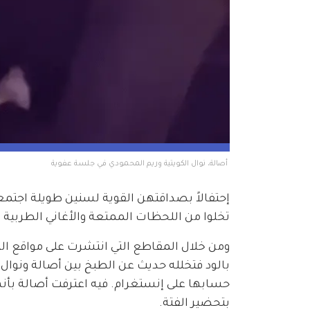
 أصالة، نوال الكويتية وريم المحمودي في جلسة عفوية 
إحتفالاً بصداقتهن القوية لسنين طويلة اجتمع
تخلوا من اللحظات الممتعة والأغاني الطربية 
ومن خلال المقاطع التي انتشرت على مواقع التو
بالود فتخلله حديث عن الطبخ بين أصالة ونوا
حسابها على إنستغرام. فيه اعترفت أصالة بأنها
بتحضير الفتة.