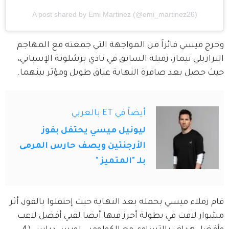
A post shared by Emi Martinez (@emi_martinez26)
وخرج ميسي فائزاً من المواجهة التي جمعته مع المهاجم 
البرازيلي نيمار، زميله السابق في نادي برشلونة الإسباني، 
حيث حصل بعد صافرة النهاية عناق طويل ومؤثر بينهما.
أيضاً في ET بالعربي
ليونيل ميسي يحتفل بفوز
الأرجنتين ويصف حارس المرمى
بلـ "المتميز "
قام زملاء ميسي بحمله بعد النهاية حيث إحتفلوا بالفوز، أثر 
مشوار لافت في بطولة أحرز فيها أيضا لقبي أفضل لاعب 