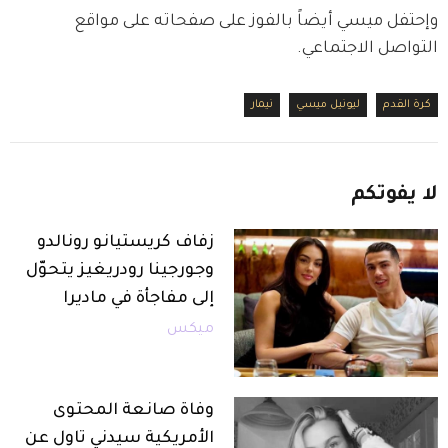
وإحتفل ميسي أيضاً بالفوز على صفحاته على مواقع 
التواصل الاجتماعي. 
كرة القدم
ليونيل ميسي
نيمار
لا
يفوتكم
زفاف كريستيانو رونالدو
وجورجينا رودريغيز يتحوّل
إلى مفاجأة في ماديرا
ميكس
وفاة صانعة المحتوى
الأمريكية سيدني تاول عن