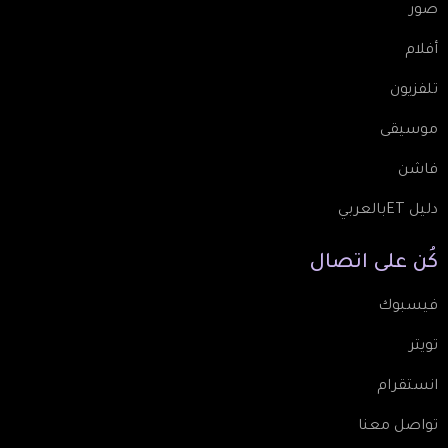
صور
أفلام
تلفزيون
موسيقى
فاشن
دليل ETبالعربي
كُن
على
اتصال
فيسبوك
تويتر
انستقرام
تواصل معنا