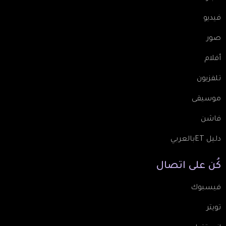
فيديو
صور
أفلام
تلفزيون
موسيقى
فاشن
دليل ETبالعربي
كُن
على
اتصال
فيسبوك
تويتر