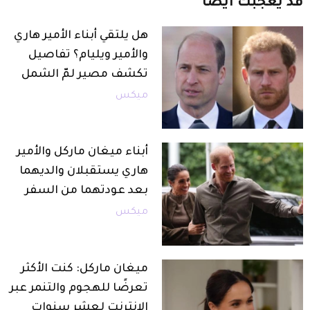
قد
يعجبك
أيضاً
هل يلتقي أبناء الأمير هاري
والأمير ويليام؟ تفاصيل
تكشف مصير لمّ الشمل
ميكس
أبناء ميغان ماركل والأمير
هاري يستقبلان والديهما
بعد عودتهما من السفر
ميكس
ميغان ماركل: كنت الأكثر
تعرضًا للهجوم والتنمر عبر
الإنترنت لعشر سنوات