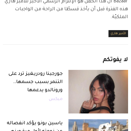
Bazaar أنّ هذا الحفل هو الإلتزام الرسمي الأخير للأمير هاري 
هذه الفترة قبل أن يأخذ قسطًا من الراحة من الواجبات 
الملكيّة.
الأمير هاري
لا
يفوتكم
جورجينا رودريغيز ترد على
التنمر بسبب جسمها..
ورونالدو يدعمها
ميكس
ياسين بونو يؤكد انفصاله