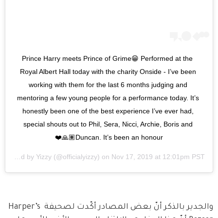
Prince Harry meets Prince of Grime😁 Performed at the 
Royal Albert Hall today with the charity Onside - I’ve been 
working with them for the last 6 months judging and 
mentoring a few young people for a performance today. It’s 
honestly been one of the best experience I’ve ever had, 
special shouts out to Phil, Sera, Nicci, Archie, Boris and 
Duncan. It’s been an honour🙏🏽❤️
A post shared by
Yizzy
(@officialyizzy) on
Nov 17, 2019 at 12:01pm PST
والجدير بالذكر أنّ بعض المصادر أكّدت لصحيفة Harper’s 