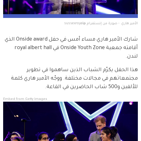
الأمير هاري  - صورة من إنستغرام @sussexroyal
شارك الأمير هاري مساء أمس في حفل Onside award الذي 
أقامته جمعية Onside Youth Zone في royal albert hall 
لندن.
هذا الحفل يكرّم الشباب الذين ساهموا في تطوير 
مجتمعاتهم في مجالات مختلفة. ووجّه الأمير هاري كلمة 
للألفين و500 شاب الحاضرين في القاعة.
Embed from Getty Images