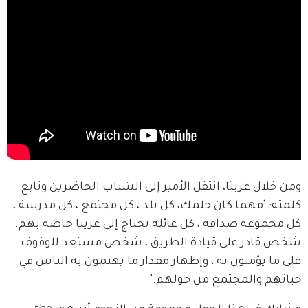
ومن خلال غريتا، انتقل الأمير إلى الشباب الحاضرين وتابع 
كلمته: "مهما كان حلمك، كل بلد ، كل مجتمع ، كل مدرسة ، 
كل مجموعة صداقة ، كل عائلة تحتاج إلى غريتا خاصة بهم. 
شخص قادر على قيادة الطريق ، شخص مستعد للوقوف 
على ما يؤمنون به ، وإظهار مقدار ما يهتمون به الناس في 
حياتهم والمجتمع من حولهم."