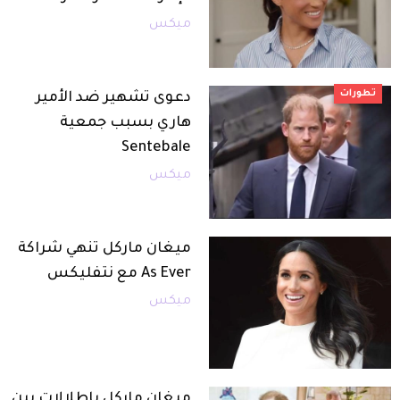
ميكس
تطورات
دعوى تشهير ضد الأمير
هاري بسبب جمعية
Sentebale
ميكس
ميغان ماركل تنهي شراكة
As Ever مع نتفليكس
ميكس
ميغان ماركل باطلالات بين