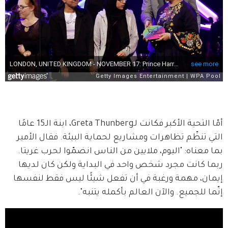
أمّا التحية الأكبر فكانت لـGreta Thunberg، ابنة الـ15 عامًا 
التي تنظّم تظاهرات ومشاريع لحماية البيئة. فقال الأمير 
بما معناه: "اليوم، ملايين من الناس انضمّوا لحرب غريتا. 
ربما كانت مجرد شخص واحد في البداية ولكن كان لديها 
إيمان، مهمة ورغبة في أن تفعل شيئًا ليس فقط لنفسها 
إنّما للجميع. والآن العالم بأكمله يتنبه".