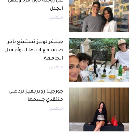
عن زوجته لأول مرة وينهي
الجدل
ميكس
جينيفر لوبيز تستمتع بآخر
صيف مع ابنيها التوأم قبل
الجامعة
ميكس
جورجينا رودريغيز ترد على
منتقدي جسمها
ميكس