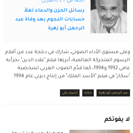
أيضاً في ET بالعربي
رسائل الحزن والدعاء تملأ
حسابات النجوم بعد وفاة عبد
الرحمن أبو زهرة
وعلى مستوى الأداء الصوتي، شارك في دبلجة عدد من أفلام 
الرسوم المتحركة العالمية، أبرزها فيلم "علاء الدين" بجزأيه 
عامي 1992 و1994، كما قدّم الصوت العربي لشخصية 
"سكار" في فيلم "الأسد الملك" من إنتاج ديزني عام 1994.
عبد الرحمن أبو زهرة
جنازة
أشرف زكي
لا
يفوتكم