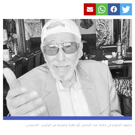
حضور النجوم في جنازة عبد الرحمن أبو زهرة وتعزية من الرئيس  السيسي