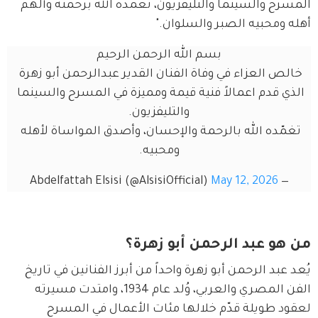
المسرح والسينما والتليفزيون، تغمده الله برحمته وألهم 
أهله ومحبيه الصبر والسلوان."
بسم الله الرحمن الرحيم
خالص العزاء في وفاة الفنان القدير عبدالرحمن أبو زهرة 
الذي قدم اعمالاً فنية قيمة ومميزة في المسرح والسينما 
والتليفزيون.
تغمّده الله بالرحمة والإحسان، وأصدق المواساة لأهله 
ومحبيه.
May 12, 2026
— Abdelfattah Elsisi (@AlsisiOfficial)
من هو عبد الرحمن أبو زهرة؟
يُعد عبد الرحمن أبو زهرة واحداً من أبرز الفنانين في تاريخ 
الفن المصري والعربي، وُلد عام 1934، وامتدت مسيرته 
لعقود طويلة قدّم خلالها مئات الأعمال في المسرح 