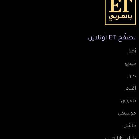
تصفّح
ET
أونلاين
أخبار
فيديو
صور
أفلام
تلفزيون
موسيقى
فاشن
دليل ETبالعربي