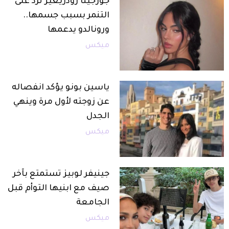
جورجينا رودريغيز ترد على
التنمر بسبب جسمها..
ورونالدو يدعمها
ميكس
ياسين بونو يؤكد انفصاله
عن زوجته لأول مرة وينهي
الجدل
ميكس
جينيفر لوبيز تستمتع بآخر
صيف مع ابنيها التوأم قبل
الجامعة
ميكس