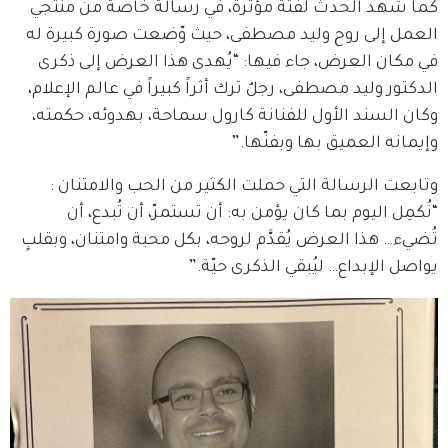
كما شهد الحدث لفتةً مؤثرة، في رسالة خاصة من منتجي 
العمل إلى روح وليد مصطفى، حيث وّضعت صورة كبيرة له 
في مكان العرض، جاء فيها: “يُهدى هذا العرض إلى ذكرى 
الدكتور وليد مصطفى، رجلٌ ترك أثراً كبيراً في عالم الإعلام، 
وكان السند الأول للفنانة كارول سماحة، بهدوئه، حكمته، 
وإيمانه العميق بها وبفنّها.”
وتابعت الرسالة التي حملت الكثير من الحب والامتنان : 
“نُكمِل اليوم بما كان يؤمن به: أن تستمرّ، أن تُبدع، أن 
تُضيء… هذا العرض يُقدَّم لروحه، بكل محبة وامتنان، وبقلبٍ 
يواصل الإبداع… ليُبقي الذكرى حيّة.”