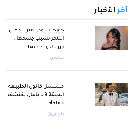
آخر
الأخبار
جورجينا رودريغيز ترد على
التنمر بسبب جسمها..
ورونالدو يدعمها
ميكس
مسلسل قانون الطبيعة
الحلقة 9 .. يامان يكتشف
مفاجأة
تليفزيون