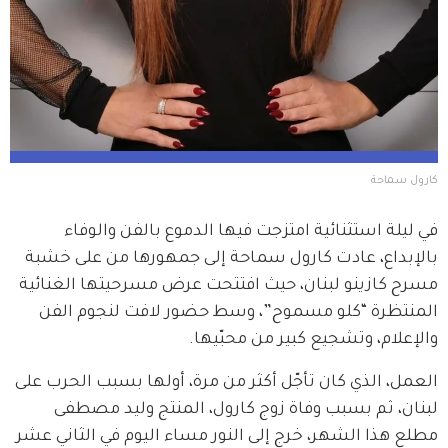
كارول سماحة
في ليلة استثنائية امتزجت فيها الدموع بالفن والوفاء 
بالإبداع، عادت كارول سماحة إلى جمهورها من على خشبة 
مسرح كازينو لبنان، حيث افتتحت عرض مسرحيتها الغنائية 
المنتظرة “كلو مسموح”، وسط حضور لافت لنجوم الفن 
والإعلام، وتشجيع كبير من محبّيها.
العمل، الذي كان تأجّل أكثر من مرة، أولها بسبب الحرب على 
لبنان، ثم بسبب وفاة زوج كارول، المنتج وليد مصطفى 
مطلع هذا الشهر، خرج إلى النور مساء اليوم في الثاني عشر 