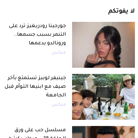
لا
يفوتكم
جورجينا رودريغيز ترد على
التنمر بسبب جسمها..
ورونالدو يدعمها
ميكس
جينيفر لوبيز تستمتع بآخر
صيف مع ابنيها التوأم قبل
الجامعة
ميكس
مسلسل حب على ورق