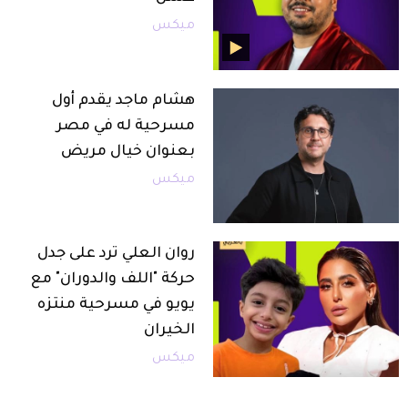
ميكس
هشام ماجد يقدم أول
مسرحية له في مصر
بعنوان خيال مريض
ميكس
روان العلي ترد على جدل
حركة "اللف والدوران" مع
يويو في مسرحية منتزه
الخيران
ميكس