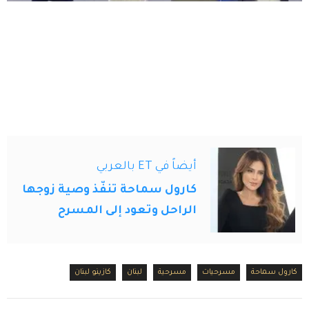
أيضاً في ET بالعربي
كارول سماحة تنفّذ وصية زوجها
الراحل وتعود إلى المسرح
كارول سماحة
مسرحيات
مسرحية
لبنان
كازينو لبنان