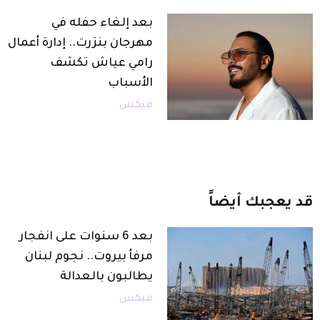
بعد إلغاء حفله في
مهرجان بنزرت.. إدارة أعمال
رامي عياش تكشف
الأسباب
ميكس
قد
يعجبك
أيضاً
بعد 6 سنوات على انفجار
مرفأ بيروت.. نجوم لبنان
يطالبون بالعدالة
ميكس