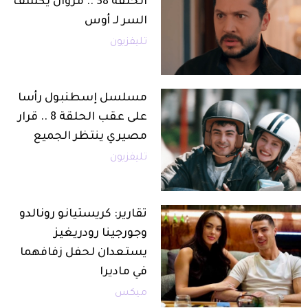
الحلقة 38 .. مروان يكشف
السر لـ أوس
تليفزيون
مسلسل إسطنبول رأسا
على عقب الحلقة 8 .. قرار
مصيري ينتظر الجميع
تليفزيون
تقارير: كريستيانو رونالدو
وجورجينا رودريغيز
يستعدان لحفل زفافهما
في ماديرا
ميكس