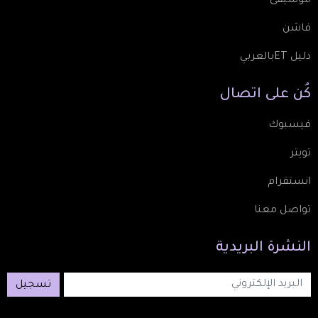
موسيقى
فاشن
دليل ETبالعربي
كُن
على
اتصال
فيسبوك
تويتر
انستقرام
تواصل معنا
النشرة
البريدية
تسجيل