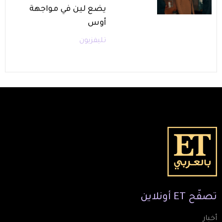
يضع لين في مواجهة
أوس
تليفزيون
تصفّح
ET
أونلاين
أخبار