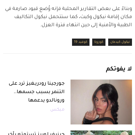
وبناءً على بعض التقارير المحلية فإنه وُضع قيود صارمة في 
مكان إقامة نيكول وكيث، كما ستتحمل نيكول التكاليف 
الطبية والأمنية إلى حين انتهاء فترة العزل.
نيكول كيدمان
كورونا
كوفيد 19
لا
يفوتكم
جورجينا رودريغيز ترد على
التنمر بسبب جسمها..
ورونالدو يدعمها
ميكس
جينيفر لوبيز تستمتع بآخر