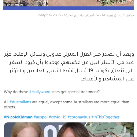
نيكول كيدمان وزوجها كيث أوربان واحدى ابنتيها - dailymail.co.uk
وبعد أن تصدر خبر العزل المنزلي عناوين وسائل الإعلام، عبّر 
عدد من الأستراليين عن غضبهم، ووجدوا بأن قيود السفر 
التي تتعلق بكوفيد 19 تطال فقط الناس العاديين ولا تؤثر 
على المشاهير والأغنياء. 