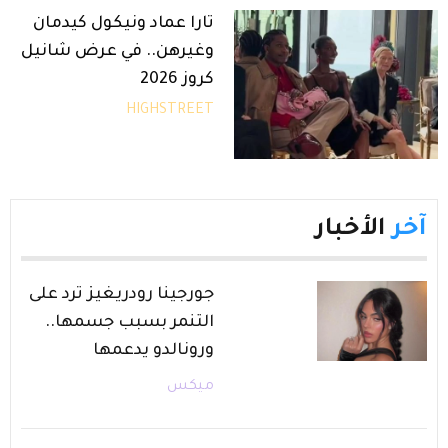
تارا عماد ونيكول كيدمان
وغيرهن.. في عرض شانيل
كروز 2026
HIGHSTREET
آخر
الأخبار
جورجينا رودريغيز ترد على
التنمر بسبب جسمها..
ورونالدو يدعمها
ميكس