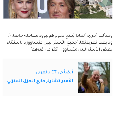
وسألت أخرى: "لماذا يُمنح نجوم هوليوود معاملة خاصة؟"، 
وتابعت تغريدتها: "جميع الأستراليين متساوون، باستثناء 
بعض الأستراليين متساوون أكثر من غيرهم".
أيضاً في ET بالعربي
الأمير تشارلز خارج العزل المنزلي