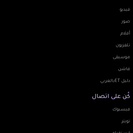
فيديو
صور
أفلام
تلفزيون
موسيقى
فاشن
دليل ETبالعربي
كُن
على
اتصال
فيسبوك
تويتر