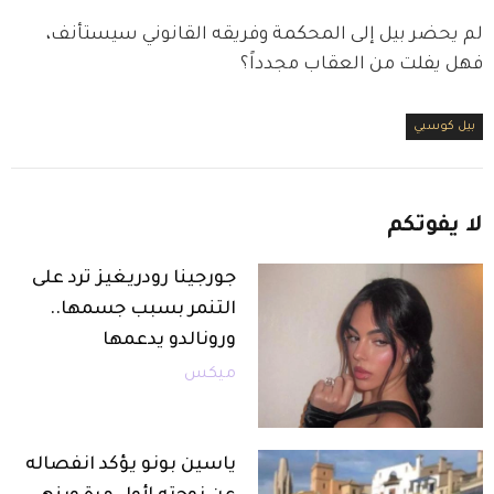
لم يحضر بيل إلى المحكمة وفريقه القانوني سيستأنف، 
فهل يفلت من العقاب مجدداً؟
بيل كوسبي
لا
يفوتكم
جورجينا رودريغيز ترد على
التنمر بسبب جسمها..
ورونالدو يدعمها
ميكس
ياسين بونو يؤكد انفصاله