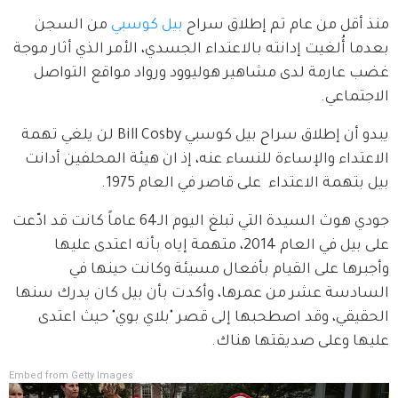
منذ أقل من عام تم إطلاق سراح 
بيل كوسبي
 من السجن 
بعدما أُلغيت إدانته بالاعتداء الجسدي، الأمر الذي أثار موجة 
غضب عارمة لدى مشاهير هوليوود ورواد مواقع التواصل 
الاجتماعي.
يبدو أن إطلاق سراح بيل كوسبي Bill Cosby لن يلغي تهمة 
الاعتداء والإساءة للنساء عنه، إذ ان هيئة المحلفين أدانت 
بيل بتهمة الاعتداء  على قاصر في العام 1975.
جودي هوث السيدة التي تبلغ اليوم الـ64 عاماً كانت قد ادّعت 
على بيل في العام 2014، متهمة إياه بأنه اعتدى عليها 
وأجبرها على القيام بأفعال مسيئة وكانت حينها في 
السادسة عشر من عمرها، وأكدت بأن بيل كان يدرك سنها 
الحقيقي، وقد اصطحبها إلى قصر "بلاي بوي" حيث اعتدى 
عليها وعلى صديقتها هناك.
Embed from Getty Images