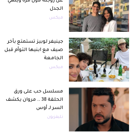
عن زوجته لأول مرة وينهي
الجدل
ميكس
جينيفر لوبيز تستمتع بآخر
صيف مع ابنيها التوأم قبل
الجامعة
ميكس
مسلسل حب على ورق
الحلقة 38 .. مروان يكشف
السر لـ أوس
تليفزيون