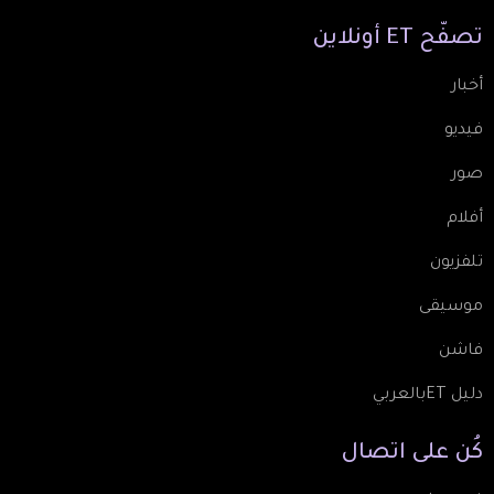
تصفّح
ET
أونلاين
أخبار
فيديو
صور
أفلام
تلفزيون
موسيقى
فاشن
دليل ETبالعربي
كُن
على
اتصال