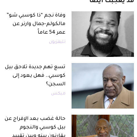
قد
يعجبك
أيضاً
وفاة نجم “ذا كوسبي شو”
مالكولم-جمال وارنر عن
عمر 54 عاماً
تليفزيون
تسع تهم جديدة تلاحق بيل
كوسبي.. فهل يعود إلى
السجن؟
ميكس
حالة غضب بعد الإفراج عن
بيل كوسبي والنجوم
يقارنون بينه وبين تقييد