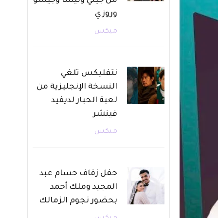
من جيني وليسا وجيسو
وروزي
ميكس
نتفليكس تلغي
النسخة الإنجليزية من
لعبة الحبار لديفيد
فينشر
ميكس
حفل زفاف حسام عبد
المجيد وملك أحمد
بحضور نجوم الزمالك