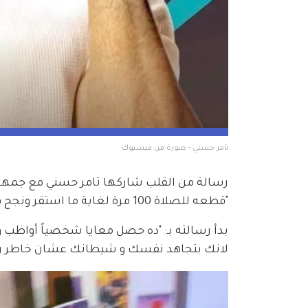
تامر حسني - صورة من فيسبوك
رسالة من القلب شاركها تامر حسني مع جمه
"قطعه للصلاة 100 مرة لغاية ما استقر ونجح في أن يواظب على صلاته بشمل منتظم."
بدأ رسالته بـ: "ده حصل معايا شخصياً أواظب 
لانك بتجاهد نفسك و شيطانك عشان خاطر ربن