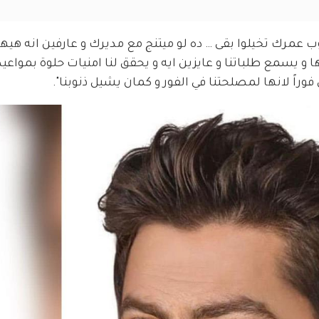
 عمرك تخيلوا بقى … ده لو ميتنج مع مديرك و عارفين انه هيهزئ
ا و يسمع طلباتنا و عايزين ايه و يحقق لنا امنيات حلوة بمواعيد
راً لانها لمصلحتنا في الفور و كمان يشيل ذنوبنا".