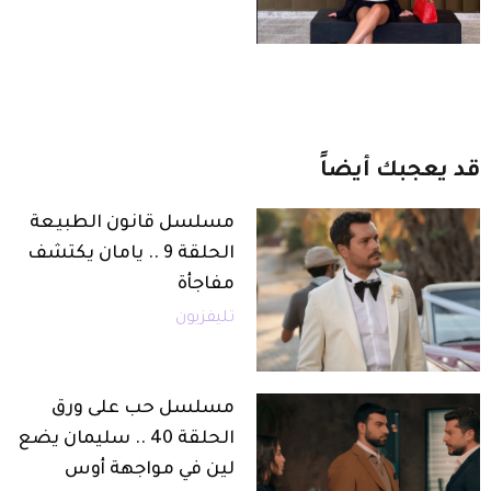
قد
يعجبك
أيضاً
مسلسل قانون الطبيعة
الحلقة 9 .. يامان يكتشف
مفاجأة
تليفزيون
مسلسل حب على ورق
الحلقة 40 .. سليمان يضع
لين في مواجهة أوس