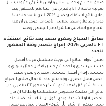
صادق الصباح و جمال سنان و أوس الشرقي عبّروا برسائل 
صوتية خاصة لـ ET بالعربي عن امتنانهم للجمهور بعد 
إعلان نتائج استفتاء رمضان 2026، الذي شهد منافسة 
قوية وتفاعلاً واسعاً بملايين الأصوات، مؤكدين أن هذا 
النجاح هو انعكاس مباشر لدعم الجمهور وثقته.
صادق الصباح وعمرو سعد بعد نتائج استفتاء
ET بالعربي 2026: إفراج يتصدر وثقة الجمهور
تتجدد
ضمن أجواء النتائج التي توجت مسلسل مولانا أفضل 
مسلسل سوري و نجمه تيم حسن أفضل ممثل سوري و 
مسلسل إفراج أفضل مسلسل مصري و عمرو سعد 
أفضل ممثل مصري ، وجّه منتج هذه الأعمال صادق الصباح 
رسالة شُكر قال فيها: "بدي اتشكر جمهور ET بالعربي على 
نتائج اللي طلعت بخصوص مسلسلاتنا وابطالنا ان كان 
المصرية او الشامية. وبدي اقول ان شاء الله بضلنا عند 
حسن ظنكم. ان شاء الله شركه الصباح بضل عم تعمل 