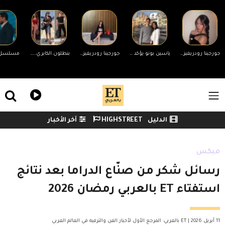
Skip to main conten
جورجينا رودريغيز ترد على التنمر بسبب جسمها.. ورونالدو يدعمها
ياسين بونو يؤكد انفصاله عن زوجته لأول مرة وينهي الجدل
جورجينا رودريغيز ترد على منتقدي جسمها
بنطلون الكابري... الصيحة المفضلة لدى المؤثرات العربيات
ile Menu
الدليل
HIGHSTREET
آخر الأخبار
Watch menu
ميكس
رسائل شكر من صنّاع الدراما بعد نتائج
استفتاء ET بالعربي رمضان 2026
11 أبريل 2026 | ET بالعربي: المرجع الأول لأخبار الفن والترفيه في العالم العربي