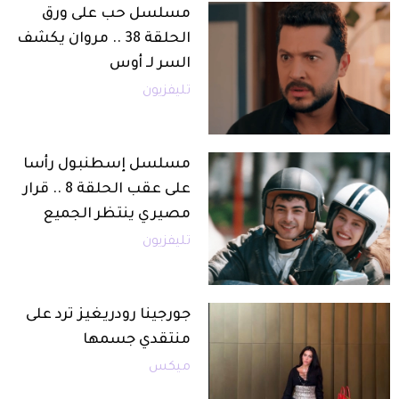
مسلسل حب على ورق
الحلقة 38 .. مروان يكشف
السر لـ أوس
تليفزيون
مسلسل إسطنبول رأسا
على عقب الحلقة 8 .. قرار
مصيري ينتظر الجميع
تليفزيون
جورجينا رودريغيز ترد على
منتقدي جسمها
ميكس