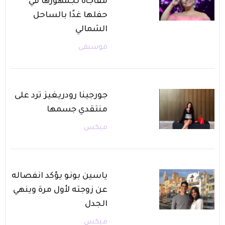
مفاجأة لجمهورها في
حفلها غدًا بالساحل
الشمالي
موسيقى
جورجينا رودريغيز ترد على
منتقدي جسمها
ميكس
ياسين بونو يؤكد انفصاله
عن زوجته لأول مرة وينهي
الجدل
ميكس