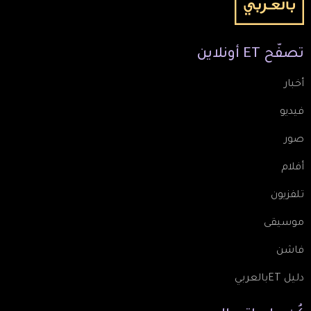
تصفّح
ET
أونلاين
أخبار
فيديو
صور
أفلام
تلفزيون
موسيقى
فاشن
دليل ETبالعربي