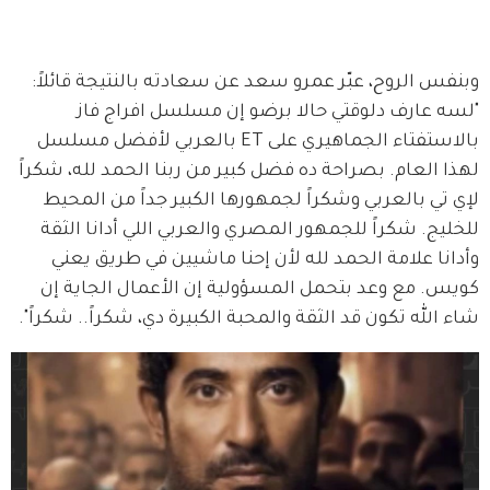
وبنفس الروح، عبّر عمرو سعد عن سعادته بالنتيجة قائلاً: 
"لسه عارف دلوقتي حالا برضو إن مسلسل افراج فاز 
بالاستفتاء الجماهيري على ET بالعربي لأفضل مسلسل 
لهذا العام. بصراحة ده فضل كبير من ربنا الحمد لله، شكراً 
لإي تي بالعربي وشكراً لجمهورها الكبير جداً من المحيط 
للخليج. شكراً للجمهور المصري والعربي اللي أدانا الثقة 
وأدانا علامة الحمد لله لأن إحنا ماشيين في طريق يعني 
كويس. مع وعد بتحمل المسؤولية إن الأعمال الجاية إن 
شاء الله تكون قد الثقة والمحبة الكبيرة دي، شكراً.. شكراً".