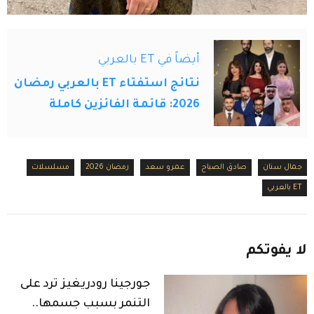
أيضاً في ET بالعربي
نتائج استفتاء ET بالعربي رمضان
2026: قائمة الفائزين كاملة
جمال سنان
صادق الصباح
عمرو سعد
رمضان 2026
مسلسلات
ET بالعربي
لا
يفوتكم
جورجينا رودريغيز ترد على
التنمر بسبب جسمها..