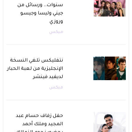
سنوات.. ورسائل من
جيني وليسا وجيسو
وروزي
ميكس
نتفليكس تلغي النسخة
الإنجليزية من لعبة الحبار
لديفيد فينشر
ميكس
حفل زفاف حسام عبد
المجيد وملك أحمد