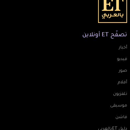
تصفّح
ET
أونلاين
أخبار
فيديو
صور
أفلام
تلفزيون
موسيقى
فاشن
دليل ETبالعربي