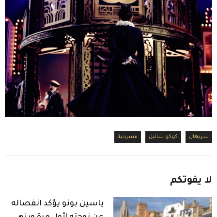
شريهان
كوكو شانيل
مسرحية
لا
يفوتكم
ياسين بونو يؤكد انفصاله