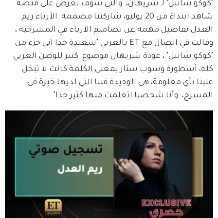
"كوكو شانيل" لـ شريهان،  والتي سوف تُعرض على منصة 
شاهد ابتداءً من 20 يوليو، شاركتنا مصممة  الأزياء ريم 
العدل تفاصيل مهمة عن تصاميم الأزياء في المسرحية ، 
وقالت في اتصال مع ET بالعربي "سعيدة جدا اني جزء من 
"كوكو شانيل" ، عودة شريهان موضوع  كبير للوطن العربي 
كله، أسطورة وسوب ستار بمعنى الكلمة كانت لا تبخل 
علينا بأي معلومة، هي الوحيدة فينا التي لديها خبرة في 
المسرح،  وأنا شخصيا اتعلمت منها كتير جدا".