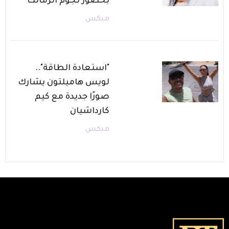
بحضور نجوم الزمالك
ميكس
"استعادة الطاقة"..
لويس هاميلتون يشارك
صورًا جديدة مع كيم
كارداشيان
ميكس