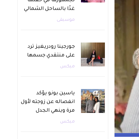
لجمهورها في حفلها
غدًا بالساحل الشمالي
موسيقى
جورجينا رودريغيز ترد
على منتقدي جسمها
ميكس
ياسين بونو يؤكد
انفصاله عن زوجته لأول
مرة وينهي الجدل
ميكس