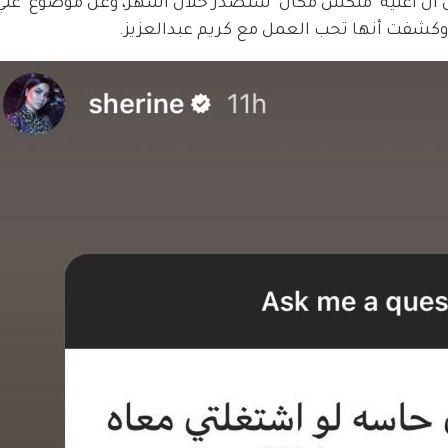
ن أن أغنية "ملكش مكان" ستصدر خلال أشهر، وعن موضوع "غني
، وكشفت أنها تحب العمل مع كريم عبدالعزيز.