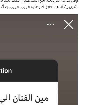
وفي بداية الدردشة مع المتابعين أكدت شيري
شيرين"، قالت "حقولكم عليه قريب، قريب جداً"