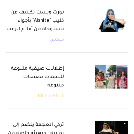
نورث ويست تكشف عن
كليب "Aishite" بأجواء
مستوحاة من أفلام الرعب
ميكس
إطلالات صيفية متنوعة
للنجمات بصيحات
متنوعة
HIGHSTREET
تركي العجمة ينضم إلى
ثمانية.. وتهنئة خاصة من