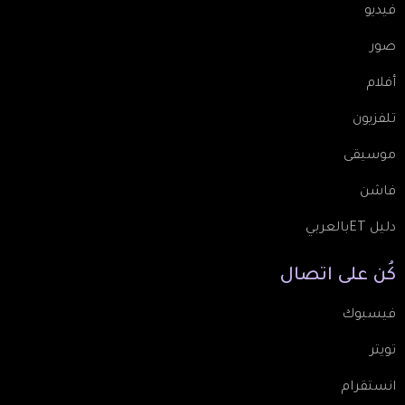
فيديو
صور
أفلام
تلفزيون
موسيقى
فاشن
دليل ETبالعربي
كُن
على
اتصال
فيسبوك
تويتر
انستقرام