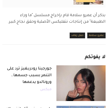
يذكر أن عمرو سلامة قام بإخراج مسلسل "ما وراء 
الطبيعة" من إنتاجات نتفليكس الأصلية وحقق نجاح كبير.
عمرو سلامة
حفل زفاف
لا
يفوتكم
جورجينا رودريغيز ترد على
التنمر بسبب جسمها..
ورونالدو يدعمها
ميكس