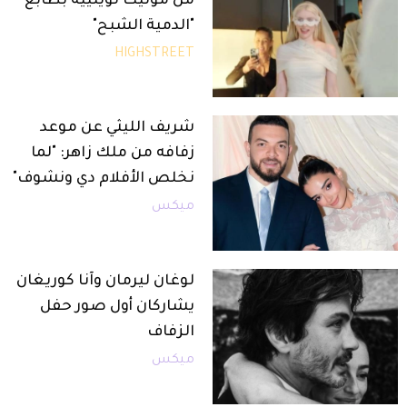
من مونيك لويلييه بطابع
"الدمية الشبح"
HIGHSTREET
شريف الليثي عن موعد
زفافه من ملك زاهر: "لما
نخلص الأفلام دي ونشوف"
ميكس
لوغان ليرمان وآنا كوريغان
يشاركان أول صور حفل
الزفاف
ميكس