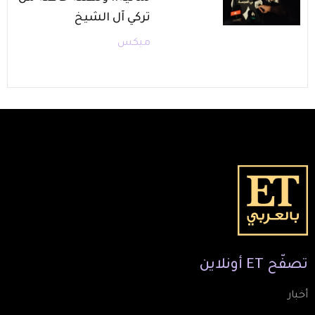
تركي آل الشيخ
ميكس
تصفّح
ET
أونلاين
أخبار