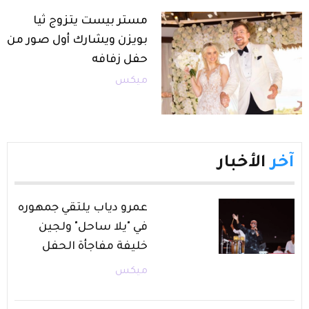
مستر بيست يتزوج ثيا
بويزن ويشارك أول صور من
حفل زفافه
ميكس
آخر
الأخبار
عمرو دياب يلتقي جمهوره
في "يلا ساحل" ولجين
خليفة مفاجأة الحفل
ميكس