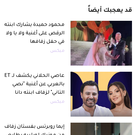
قد
يعجبك
أيضاً
محمود حميدة يشارك ابنته
الرقص على أغنية ولا يا ولا
في حفل زفافها
ميكس
عاصي الحلاني يكشف لـ ET
بالعربي عن أغنية "نصي
التاني" لزفاف ابنته دانا
ميكس
إيما روبرتس بفستان زفاف