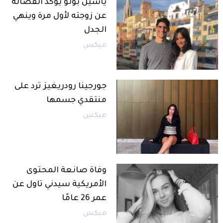
ياسين بونو يؤكد انفصاله
عن زوجته لأول مرة وينهي
الجدل
ميكس
جورجينا رودريغيز ترد على
منتقدي جسمها
ميكس
وفاة صانعة المحتوى
الأمريكية سيدني تاول عن
عمر 26 عامًا
ميكس