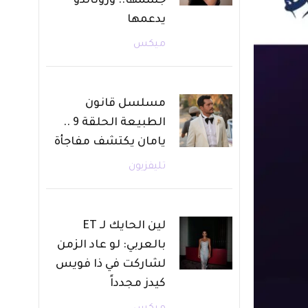
جسمها.. ورونالدو
يدعمها
ميكس
مسلسل قانون
الطبيعة الحلقة 9 ..
يامان يكتشف مفاجأة
تليفزيون
لين الحايك لـ ET
بالعربي: لو عاد الزمن
لشاركت في ذا فويس
كيدز مجدداً