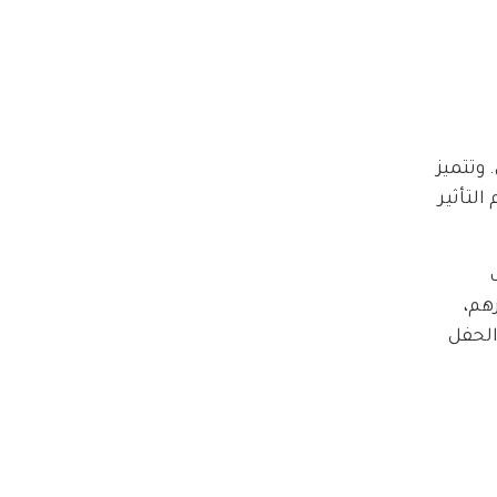
وتتميز 
كس حجم التأثير 
 
هم، 
لحفل 