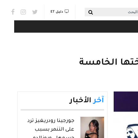
Social links & Watch
بحث
دليل ET
تها الخامسة
آخر
الأخبار
جورجينا رودريغيز ترد
على التنمر بسبب