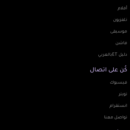
أفلام
تلفزيون
موسيقى
فاشن
دليل ETبالعربي
كُن
على
اتصال
فيسبوك
تويتر
انستقرام
تواصل معنا