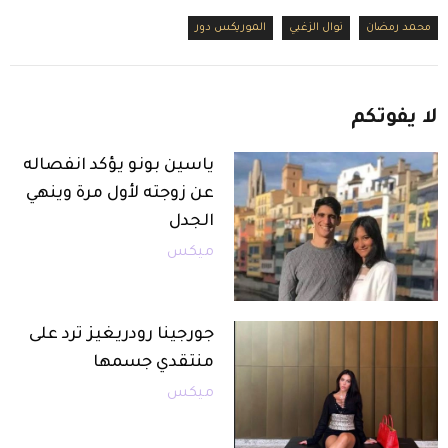
محمد رمضان
نوال الزغبي
الموريكس دور
لا
يفوتكم
ياسين بونو يؤكد انفصاله
عن زوجته لأول مرة وينهي
الجدل
ميكس
جورجينا رودريغيز ترد على
منتقدي جسمها
ميكس