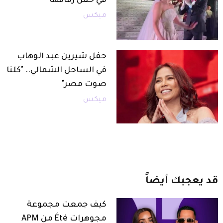
في حفل زفافها
ميكس
حفل شيرين عبد الوهاب
في الساحل الشمالي.. "كلنا
صوت مصر"
ميكس
قد
يعجبك
أيضاً
كيف جمعت مجموعة
مجوهرات Été من APM