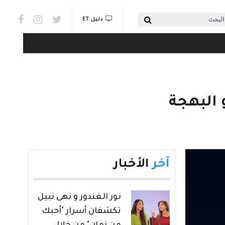
Social links & Watch
بحث
دليل ET
 البهجة
آخر
الأخبار
نور الغندور و نهى نبيل
تكشفان أسرار "أحبك