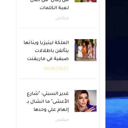
من زمان" من خلال
لعبة الكلمات
ميكس
الملكة ليتيزيا وبناتها
يتألقن باطلالات
صيفية في ماريفنت
HIGHSTREET
غدير السبتي: "شارع
الأعشى" ما انشال بـ
إلهام علي وحدها
ميكس