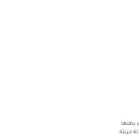
 بطنها 
ة جريئة.