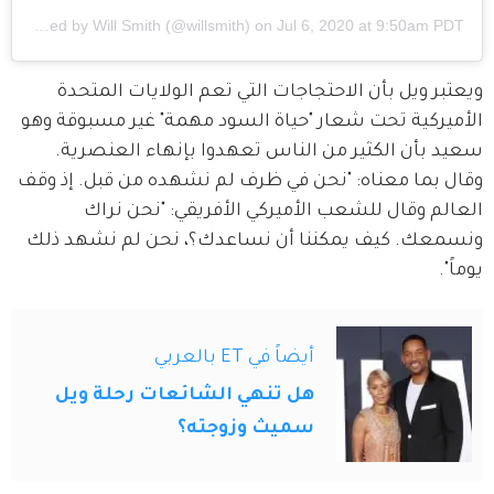
A post shared by
Will Smith
(@willsmith) on
Jul 6, 2020 at 9:50am PDT
ويعتبر ويل بأن الاحتجاجات التي تعم الولايات المتحدة 
الأميركية تحت شعار "حياة السود مهمة" غير مسبوقة وهو 
سعيد بأن الكثير من الناس تعهدوا بإنهاء العنصرية. 
وقال بما معناه: "نحن في ظرف لم نشهده من قبل. إذ وقف 
العالم وقال للشعب الأميركي الأفريقي: "نحن نراك 
ونسمعك. كيف يمكننا أن نساعدك؟، نحن لم نشهد ذلك 
يوماً".
أيضاً في ET بالعربي
هل تنهي الشائعات رحلة ويل
سميث وزوجته؟