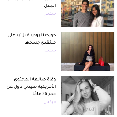
الجدل
ميكس
جورجينا رودريغيز ترد على
منتقدي جسمها
ميكس
وفاة صانعة المحتوى
الأمريكية سيدني تاول عن
عمر 26 عامًا
ميكس