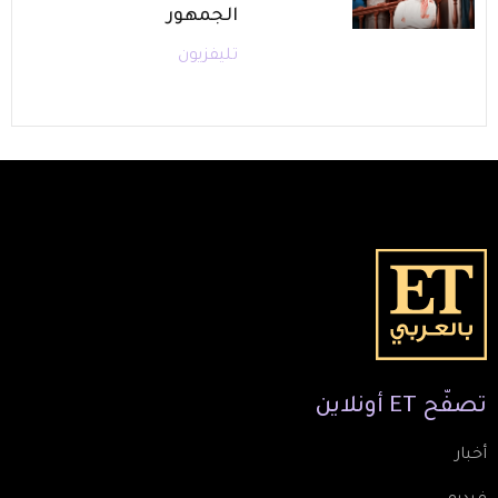
الجمهور
تليفزيون
تصفّح
ET
أونلاين
أخبار