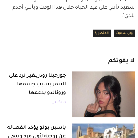
سعيد بأنني على قيد الحياة خلال هذا الوقت وبأنني أخدم 
بلدي".
ويل سميث
العنصرية
لا
يفوتكم
جورجينا رودريغيز ترد على
التنمر بسبب جسمها..
ورونالدو يدعمها
ميكس
ياسين بونو يؤكد انفصاله
عن زوجته لأول مرة وينهي