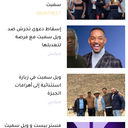
سميث
HIGHSTREET
إسقاط دعوى تحرش ضد
ويل سميث مع فرصة
لتعديلها
ميكس
ويل سميث في زيارة
استثنائية إلى أهرامات
الجيزة
ميكس
مستر بيست و ويل سميث