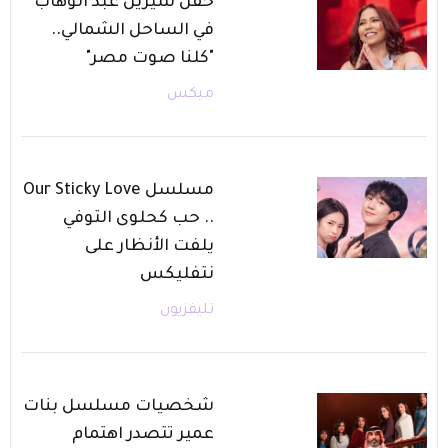
حفل شيرين عبد الوهاب
في الساحل الشمالي..
"كلنا صوت مصر"
ميكس
مسلسل Our Sticky Love
.. حب كحلوى التوفي
يلفت الأنظار على
نتفليكس
تليفزيون
شخصيات مسلسل بنات
عمير تتصدر اهتمام