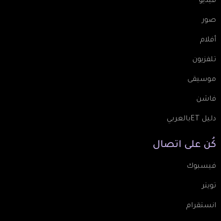
فيديو
صور
أفلام
تلفزيون
موسيقى
فاشن
دليل ETبالعربي
كُن
على
اتصال
فيسبوك
تويتر
انستقرام