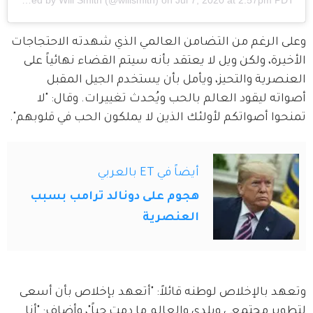
A post shared by
Will Smith
(@willsmith) on
Jul 7, 2020 at 2:57pm PDT
وعلى الرغم من التضامن العالمي الذي شهدته الاحتجاجات 
الأخيرة، ولكن ويل لا يعتقد بأنه سيتم القضاء نهائياً على 
العنصرية والتحيز، ويأمل بأن يستخدم الجيل المقبل 
أصواته ليقود العالم بالحب ويُحدث تغييرات. وقال: "لا 
تمنحوا أصواتكم لأولئك الذين لا يملكون الحب في قلوبهم".
أيضاً في ET بالعربي
هجوم على دونالد ترامب بسبب
العنصرية
وتعهد بالإخلاص لوطنه قائلاً: "أتعهد بإخلاص بأن أسعى 
لتطوير مجتمعي وبلدي والعالم ما دمت حياً"، وأضاف: "أنا 