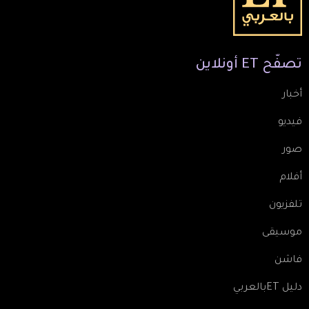
تصفّح
ET
أونلاين
أخبار
فيديو
صور
أفلام
تلفزيون
موسيقى
فاشن
دليل ETبالعربي