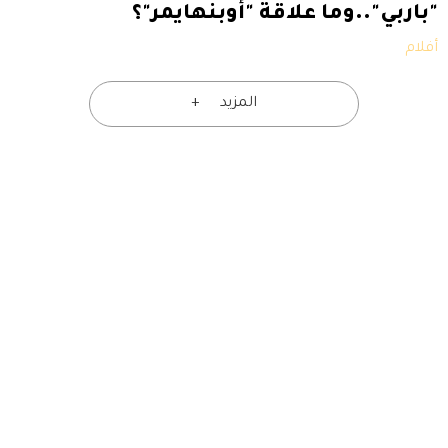
"باربي"..وما علاقة "أوبنهايمر"؟
أفلام
المزيد