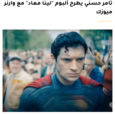
تامر حسني يطرح ألبوم "لينا معاد" مع وارنر
ميوزك
موسيقى