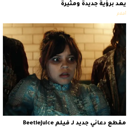
يعد برؤية جديدة ومثيرة
أفلام
مقطع دعائي جديد لـ فيلم Beetlejuice