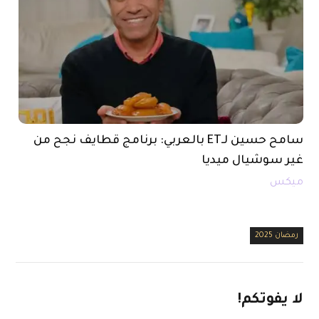
سامح حسين لـET بالعربي: برنامج قطايف نجح من
غير سوشيال ميديا
ميكس
رمضان 2025
لا
يفوتكم!