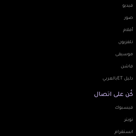
فيديو
صور
أفلام
تلفزيون
موسيقى
فاشن
دليل ETبالعربي
كُن
على
اتصال
فيسبوك
تويتر
انستقرام