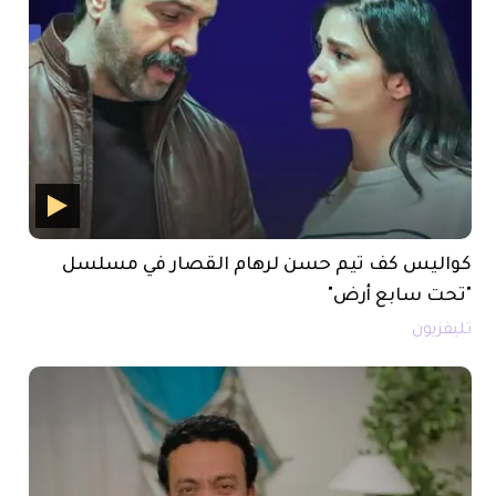
كواليس كف تيم حسن لرهام القصار في مسلسل
"تحت سابع أرض"
تليفزيون