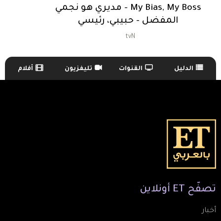
My Bias, My Boss - مديري هو نجمي
المفضل - حبيبي، رئيسي
tvN
الدليل
القنوات
تليفزيون
أفلام
TV Guide Menu
تصفّح
ET
أونلاين
أخبار