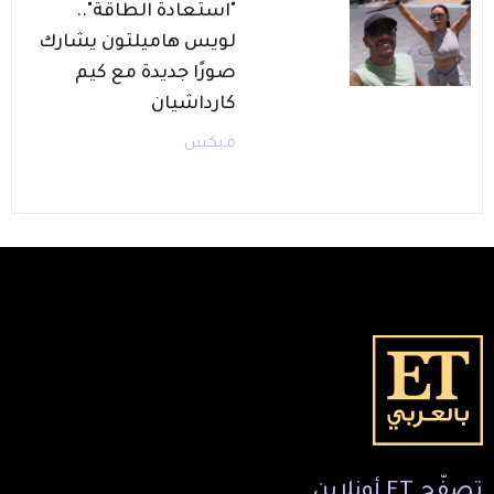
"استعادة الطاقة"..
لويس هاميلتون يشارك
صورًا جديدة مع كيم
كارداشيان
ميكس
تصفّح
ET
أونلاين