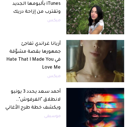
iTunes بألبومها الجديد
وتقترب من إزاحة دريك
ميكس
أريانا غراندي تفاجئ
جمهورها بقصة مشوّقة
في Hate That I Made You
Love Me
ميكس
أحمد سعد يحدد 3 يونيو
لانطلاق "الفرفوش"..
ويكشف خطة طرح الأغاني
موسيقى