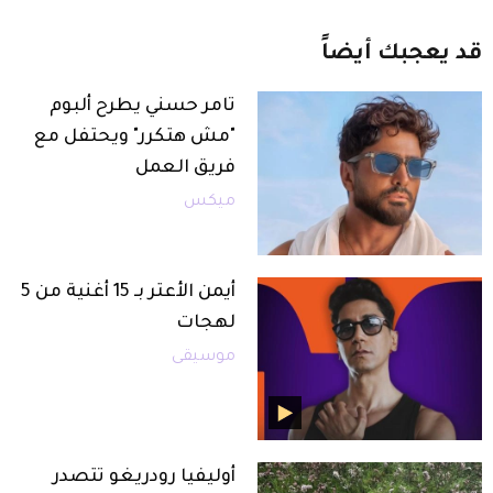
قد
يعجبك
أيضاً
تامر حسني يطرح ألبوم
"مش هتكرر" ويحتفل مع
فريق العمل
ميكس
أيمن الأعتر بـ 15 أغنية من 5
لهجات
موسيقى
أوليفيا رودريغو تتصدر