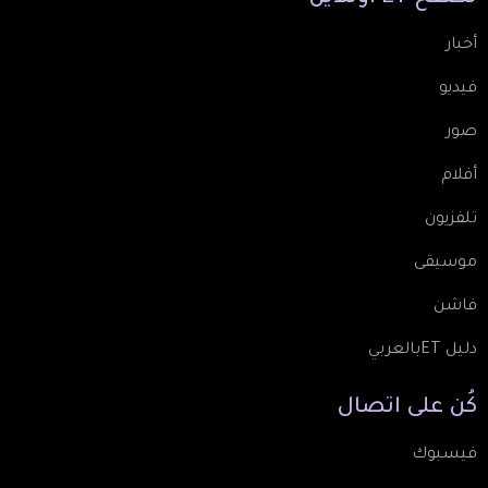
أخبار
فيديو
صور
أفلام
تلفزيون
موسيقى
فاشن
دليل ETبالعربي
كُن
على
اتصال
فيسبوك