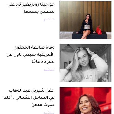
جورجينا رودريغيز ترد على
منتقدي جسمها
ميكس
وفاة صانعة المحتوى
الأمريكية سيدني تاول عن
عمر 26 عامًا
ميكس
حفل شيرين عبد الوهاب
في الساحل الشمالي.. "كلنا
صوت مصر"
ميكس