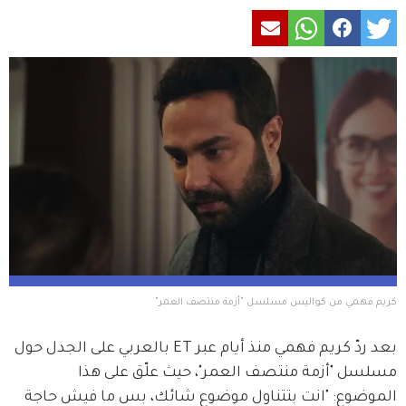
كريم فهمي من كواليس مسلسل "أزمة منتصف العمر"
بعد ردّ كريم فهمي منذ أيام عبر ET بالعربي على الجدل حول 
مسلسل "أزمة منتصف العمر"، حيث علّق على هذا 
الموضوع: "انت بتتناول موضوع شائك، بس ما فيش حاجة 