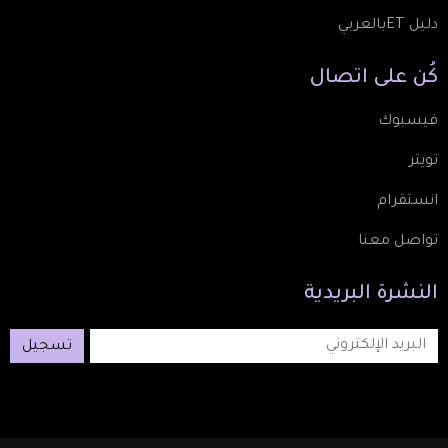
دليل ETبالعربي
كُن
على
اتصال
فيسبوك
تويتر
انستقرام
تواصل معنا
النشرة
البريدية
تسجيل