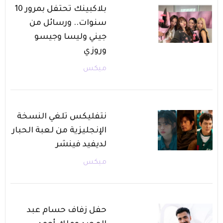
بلاكبينك تحتفل بمرور 10
سنوات.. ورسائل من
جيني وليسا وجيسو
وروزي
ميكس
نتفليكس تلغي النسخة
الإنجليزية من لعبة الحبار
لديفيد فينشر
ميكس
حفل زفاف حسام عبد