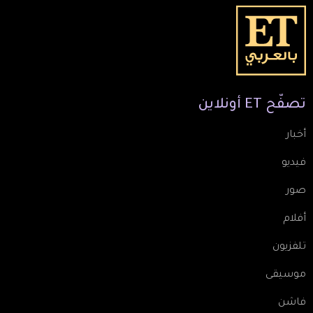
تصفّح
ET
أونلاين
أخبار
فيديو
صور
أفلام
تلفزيون
موسيقى
فاشن