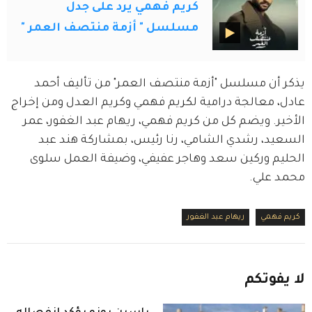
كريم فهمي يرد على جدل
مسلسل " أزمة منتصف العمر "
يذكر أن مسلسل "أزمة منتصف العمر" من تأليف أحمد 
عادل، معالجة درامية لكريم فهمي وكريم العدل ومن إخراج 
الأخير. ويضم كل من كريم فهمي، ريهام عبد الغفور، عمر 
السعيد، رشدي الشامي، رنا رئيس، بمشاركة هند عبد 
الحليم وركين سعد وهاجر عفيفي، وضيفة العمل سلوى 
محمد علي.
كريم فهمي
ريهام عبد الغفور
لا
يفوتكم