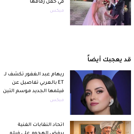
في حفل زفافها
ميكس
قد
يعجبك
أيضاً
ريهام عبد الغفور تكشف لـ
ET بالعربي تفاصيل عن
فيلمها الجديد موسم التين
ميكس
اتحاد النقابات الفنية
يرفض الهجوم على فيلم