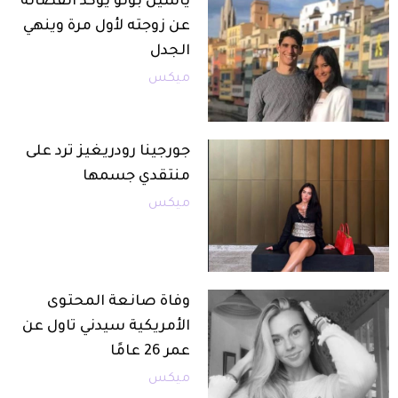
ياسين بونو يؤكد انفصاله
عن زوجته لأول مرة وينهي
الجدل
ميكس
جورجينا رودريغيز ترد على
منتقدي جسمها
ميكس
وفاة صانعة المحتوى
الأمريكية سيدني تاول عن
عمر 26 عامًا
ميكس