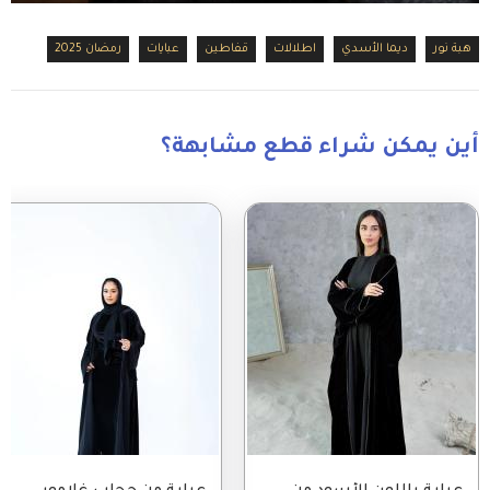
هبة نور
ديما الأسدي
اطلالات
قفاطين
عبايات
رمضان 2025
أين يمكن شراء قطع مشابهة؟
Image
Image