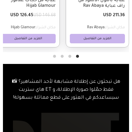
عباية باللون الأسود من
عباية من حجاب غلامور
راف عباية Rav Abaya
Hijab Glamour
126.45 USD
146.68 USD
211.36 USD
مكان الشراء
Rav Abaya
مكان الشراء
Hijab Glamour
المزيد من التفاصيل
المزيد من التفاصيل
هل تبحثون عن إطلالة مشابهة لأحد المشاهير؟ 📸
فقط حمّلوا صورة الإطلالة، و ET هاي ستريت
سيساعدكم في العثور على قطع مماثلة بسهولة!