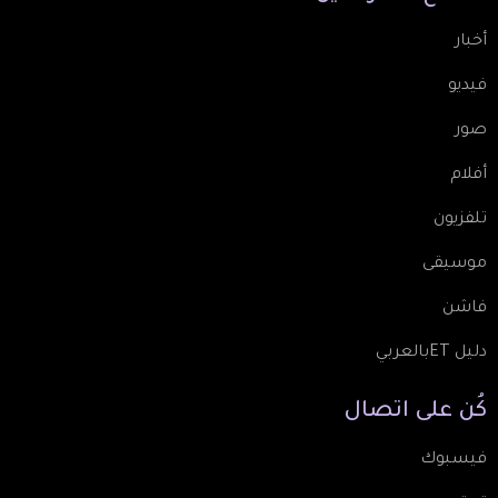
أخبار
فيديو
صور
أفلام
تلفزيون
موسيقى
فاشن
دليل ETبالعربي
كُن
على
اتصال
فيسبوك