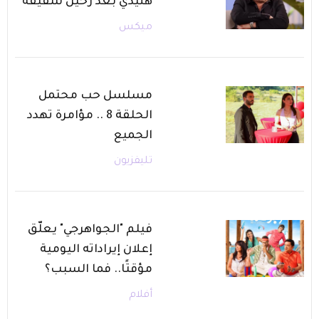
هنيدي بعد رحيل شقيقه
ميكس
مسلسل حب محتمل
الحلقة 8 .. مؤامرة تهدد
الجميع
تليفزيون
فيلم "الجواهرجي" يعلّق
إعلان إيراداته اليومية
مؤقتًا.. فما السبب؟
أفلام