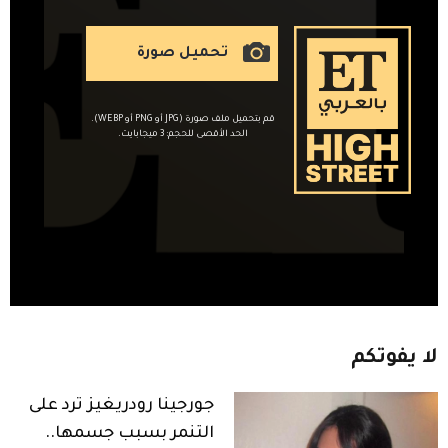
تحميل صورة
قم بتحميل ملف صورة (JPG أو PNG أو WEBP).
الحد الأقصى للحجم: 3 ميجابايت.
لا
يفوتكم
جورجينا رودريغيز ترد على
التنمر بسبب جسمها..