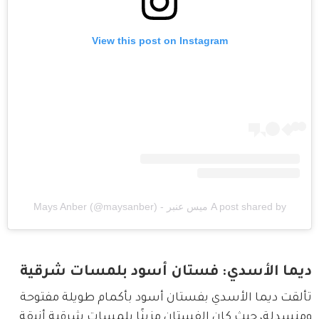
View this post on Instagram
A post shared by ميس عنبر - Mays Anber (@maysanber)
ديما الأسدي: فستان أسود بلمسات شرقية
تألقت ديما الأسدي بفستان أسود بأكمام طويلة مفتوحة 
ومنسدلة، حيث كان الفستان مزينًا بلمسات شرقية أنيقة 