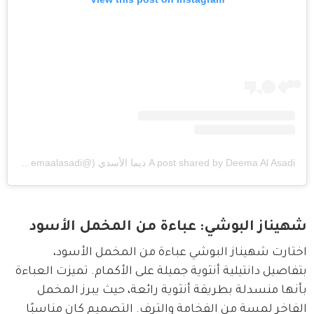
A post shared by Deema Al Asadi ديما الأسدي (@deemaalasadi)
شهيناز البوشي: عباءة من المخمل الأسود
اختارت شهيناز البوشي عباءة من المخمل الأسود، 
بتفاصيل دانتيلية أنثوية جميلة على الأكمام. تميزت العباءة 
بأنها منسدلة بطريقة أنثوية رائعة، حيث يبرز المخمل 
الفاخر لمسة من الفخامة والترف. التصميم كان مناسبًا 