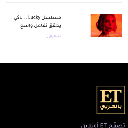
مسلسل Lucky .. لاكي
يحقق تفاعل واسع
تليفزيون
تصفّح
ET
أونلاين