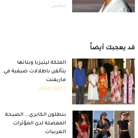
ميكس
قد
يعجبك
أيضاً
الملكة ليتيزيا وبناتها
يتألقن باطلالات صيفية في
ماريفنت
HIGHSTREET
بنطلون الكابري... الصيحة
المفضلة لدى المؤثرات
العربيات