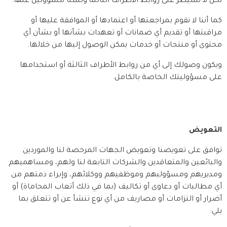
نحن لا نسيطر على روابط الأطراف الثالثة ولسنا مسؤولين عنها.
كما أننا لا نقوم بمراجعتها أو اعتمادها أو الموافقة عليها أو 
مراقبتها أو تقديم أي ضمانات أو تعهدات بشأنها أو بشأن أي 
محتوى أو منتجات أو خدمات يمكن الوصول إليها من خلالها.
ويكون وصولك إلى أي من روابط الأطراف الثالثة أو استخدامها 
على مسؤوليتك الخاصة بالكامل.
التعويض
توافق على تعويضنا وتعويض الجهات المرخصة لنا والموردين 
والبائعين والمتعاقدين والشركات التابعة لنا ولهم، ومساهميهم 
ومديريهم ومسؤوليهم وموظفيهم ووكلائهم، وإبراء ذمتهم من 
أي مطالبات أو دعاوى أو تكاليف (بما في ذلك أتعاب المحاماة) أو 
أضرار أو التزامات أو مصاريف من أي نوع تنشأ عن أو تتعلق بما 
يلي: