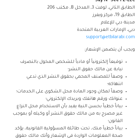
Say N’ See FZ-LLC
الطابق الثاني، لوفت 3، المدخل B، مكتب 206
الطابق 19، مركز ويفرز
مدينة دبي للإعلام
دبي، الإمارات العربية المتحدة
support@etbilarabi.com
ويجب أن يتضمن الإشعار:
توقيعاً إلكترونياً أو مادياً للشخص المخول بالتصرف
نيابة عن مالك حقوق النشر؛
وصفاً للمصنف المحمي بحقوق النشر الذي تدعي
انتهاكه؛
وصفاً لمكان وجود المادة محل الشكوى على الخدمات؛
عنوانك ورقم هاتفك وبريدك الإلكتروني؛
بياناً خطياً بحسن النية يفيد بأن الاستخدام محل النزاع
غير مصرح به من مالك حقوق النشر أو وكيله أو بموجب
القانون؛
بياناً خطياً منك، تحت طائلة المسؤولية القانونية، يؤكد
صحة المعلومات الواردة في الإشعار وأنك مالك حقوق