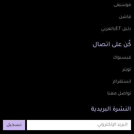
موسيقى
فاشن
دليل ETبالعربي
كُن
على
اتصال
فيسبوك
تويتر
انستقرام
تواصل معنا
النشرة
البريدية
تسجيل