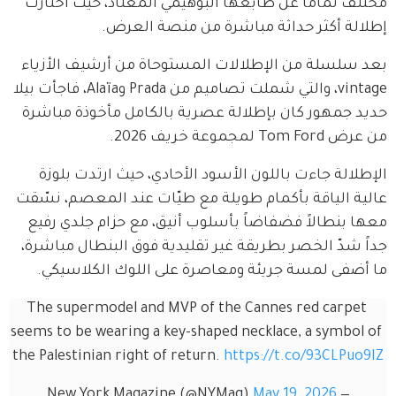
مختلف تماماً عن طابعها البوهيمي المعتاد، حيث اختارت 
إطلالة أكثر حداثة مباشرة من منصة العرض.
بعد سلسلة من الإطلالات المستوحاة من أرشيف الأزياء 
vintage، والتي شملت تصاميم من Prada وAlaïa، فاجأت بيلا 
حديد جمهور كان بإطلالة عصرية بالكامل مأخوذة مباشرة 
من عرض Tom Ford لمجموعة خريف 2026.
الإطلالة جاءت باللون الأسود الأحادي، حيث ارتدت بلوزة 
عالية الياقة بأكمام طويلة مع طيّات عند المعصم، نسّقت 
معها بنطالاً فضفاضاً بأسلوب أنيق، مع حزام جلدي رفيع 
جداً شدّ الخصر بطريقة غير تقليدية فوق البنطال مباشرة، 
ما أضفى لمسة جريئة ومعاصرة على اللوك الكلاسيكي.
The supermodel and MVP of the Cannes red carpet 
seems to be wearing a key-shaped necklace, a symbol of 
the Palestinian right of return. 
https://t.co/93CLPuo9IZ
May 19, 2026
— New York Magazine (@NYMag)