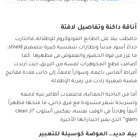
أناقة داكنة وتفاصيل لافتة
حافظت بيلا على الطابع المونوكروم للإطلالة، فاختارت 
حذاءً أسود مدبباً ونظارات شمسية كبيرة بتصميم shield، 
ما عزز من قوة الحضور والغموض في مظهرها. كما 
أضافت قطع المجوهرات لمسة من البريق، حيث ارتدت 
أقراط ألماس ناعمة، وسواراً لامعاً، إلى جانب قلادة مفاتيح 
فضية صغيرة زادت من رمزية الإطلالة.
أما من الناحية الجمالية، فاعتمدت أظافر بنية لامعة 
وتسريحة شعر مشدودة مع فرق جانبي، ما منحها مظهراً 
أنيقاً وهادئاً في الوقت نفسه، يعكس أسلوب “الـclean 
glam” الذي يميز اختياراتها الأخيرة.
بيلا حديد… الموضة كوسيلة للتعبير