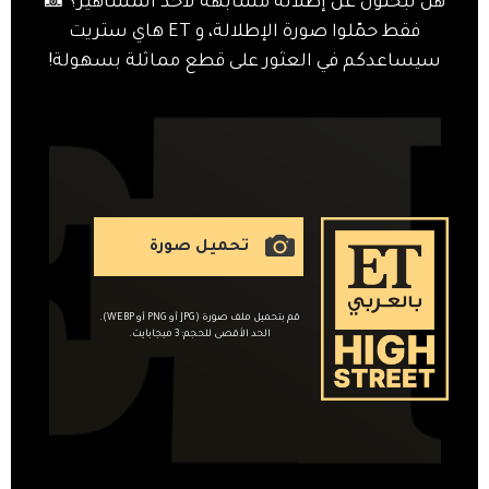
هل تبحثون عن إطلالة مشابهة لأحد المشاهير؟ 📸
فقط حمّلوا صورة الإطلالة، و ET هاي ستريت
سيساعدكم في العثور على قطع مماثلة بسهولة!
تحميل صورة
قم بتحميل ملف صورة (JPG أو PNG أو WEBP).
الحد الأقصى للحجم: 3 ميجابايت.