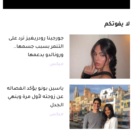
لا
يفوتكم
جورجينا رودريغيز ترد على
التنمر بسبب جسمها..
ورونالدو يدعمها
ميكس
ياسين بونو يؤكد انفصاله
عن زوجته لأول مرة وينهي
الجدل
ميكس