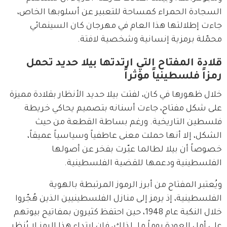
السجادة الحمراء كمساحة للتعبير عن أسلوبها الخاص، 
جاءت إطلالتها هذا العام في مهرجان كان السينمائي 
محمّلة برمزية إنسانية وشخصية لافتة.
قلادة المفتاح التي ارتدتها بيلا حديد تحمل
رمزاً فلسطينياً مؤثراً
خلال ظهورها في كان، لفتت بيلا حديد الأنظار بقلادة مميزة 
على شكل مفتاح، جاءت أسنانه بتصميم يحاكي خريطة 
فلسطين التاريخية. ورغم بساطة القطعة من حيث 
الشكل، إلا أنها حملت معنى عاطفياً وسياسياً عميقاً، 
خصوصاً أن بيلا لطالما عبّرت بفخر عن أصولها 
الفلسطينية ودعمها للقضية الفلسطينية.
ويُعتبر المفتاح من أبرز الرموز المرتبطة بالهوية 
الفلسطينية، إذ يرمز إلى منازل الفلسطينيين الذين هُجّروا 
خلال النكبة عام 1948، حين احتفظ كثيرون بمفاتيح بيوتهم 
على أمل العودة يوماً ما. لذلك، فإن ارتداء هذا الرمز لا يُنظر 