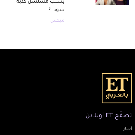
بسبب مسلسل كذبة
سودا ؟
ميكس
تصفّح
ET
أونلاين
أخبار