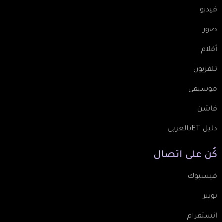
فيديو
صور
أفلام
تلفزيون
موسيقى
فاشن
دليل ETبالعربي
كُن
على
اتصال
فيسبوك
تويتر
انستقرام