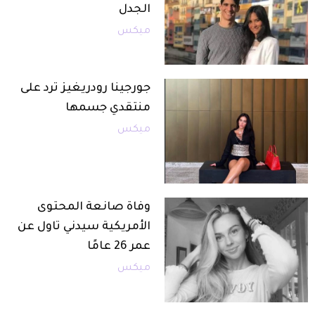
الجدل
ميكس
جورجينا رودريغيز ترد على
منتقدي جسمها
ميكس
وفاة صانعة المحتوى
الأمريكية سيدني تاول عن
عمر 26 عامًا
ميكس