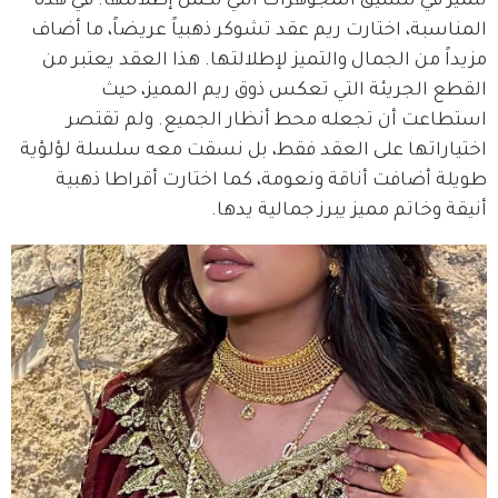
تتميز في تنسيق المجوهرات التي تكمل إطلالتها. في هذه 
المناسبة، اختارت ريم عقد تشوكر ذهبياً عريضاً، ما أضاف 
مزيداً من الجمال والتميز لإطلالتها. هذا العقد يعتبر من 
القطع الجريئة التي تعكس ذوق ريم المميز، حيث 
استطاعت أن تجعله محط أنظار الجميع. ولم تقتصر 
اختياراتها على العقد فقط، بل نسقت معه سلسلة لؤلؤية 
طويلة أضافت أناقة ونعومة، كما اختارت أقراطا ذهبية 
أنيقة وخاتم مميز يبرز جمالية يدها.