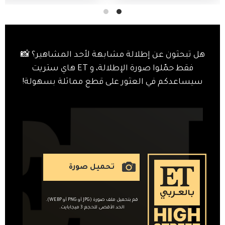
هل تبحثون عن إطلالة مشابهة لأحد المشاهير؟ 📸
فقط حمّلوا صورة الإطلالة، و ET هاي ستريت
سيساعدكم في العثور على قطع مماثلة بسهولة!
تحميل صورة
قم بتحميل ملف صورة (JPG أو PNG أو WEBP).
الحد الأقصى للحجم: 3 ميجابايت.