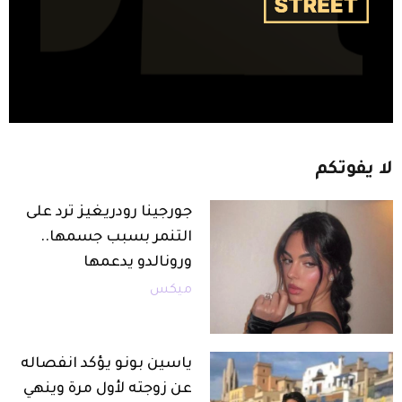
لا
يفوتكم
جورجينا رودريغيز ترد على
التنمر بسبب جسمها..
ورونالدو يدعمها
ميكس
ياسين بونو يؤكد انفصاله
عن زوجته لأول مرة وينهي