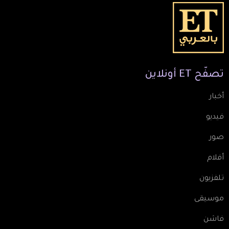
تصفّح
ET
أونلاين
أخبار
فيديو
صور
أفلام
تلفزيون
موسيقى
فاشن