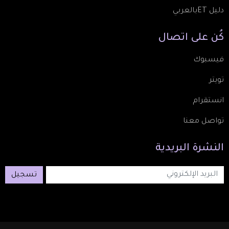
دليل ETبالعربي
كُن
على
اتصال
فيسبوك
تويتر
انستقرام
تواصل معنا
النشرة
البريدية
تسجيل