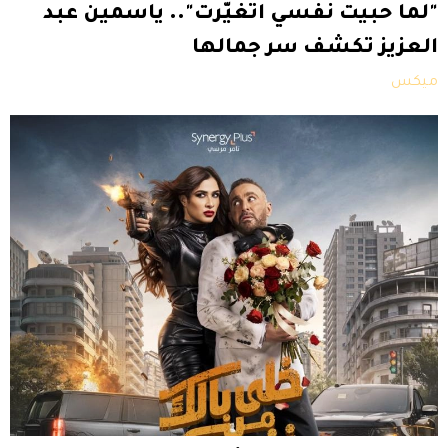
"لما حبيت نفسي اتغيّرت".. ياسمين عبد
العزيز تكشف سر جمالها
ميكس