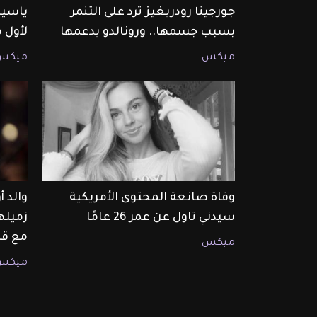
جورجينا رودريغيز ترد على التنمر
ياسين
بسبب جسمها.. ورونالدو يدعمها
لأول 
ميكس
ميكس
وفاة صانعة المحتوى الأمريكية
والد 
سيدني تاول عن عمر 26 عامًا
زميله
مع قا
ميكس
ميكس