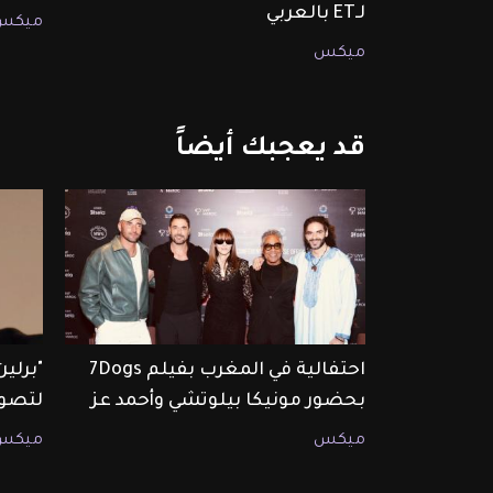
لـET بالعربي
ميكس
ميكس
قد
يعجبك
أيضاً
احتفالية في المغرب بفيلم 7Dogs
"برلي
بحضور مونيكا بيلوتشي وأحمد عز
لتصوي
ميكس
ميكس