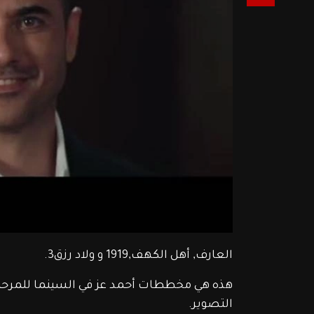
العارف, أهل الكهف,1919 و ولاد رزق3.
هذه هي مخططات أحمد عز في السينما للمرحلة ا
التصوير.