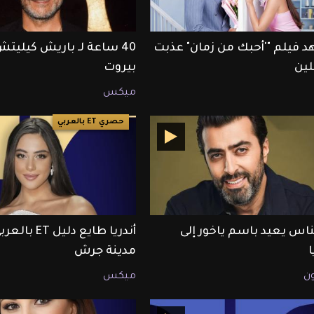
 فيلم "'أحبك من زمان" عذبت
40 ساعة لـ باريش كيليت
لين
بيروت
ميكس
حصري ET بالعربي
لناس يعيد باسم ياخور إلى
أندريا طايع دليل T
مدينة جرش
ون
ميكس