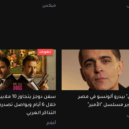
ميكس
تطورات
ن" بيدرو ألونسو في مصر
سفن دوجز يتجاوز
ر مسلسل "الأمير"
خلال 6 أيام ويواصل تصد
التذاكر العربي
أفلام