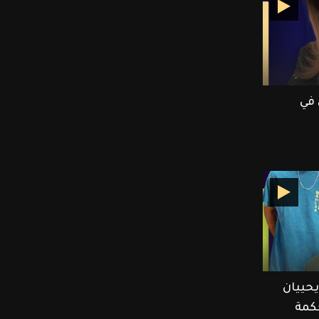
 في
حييان
حكمة