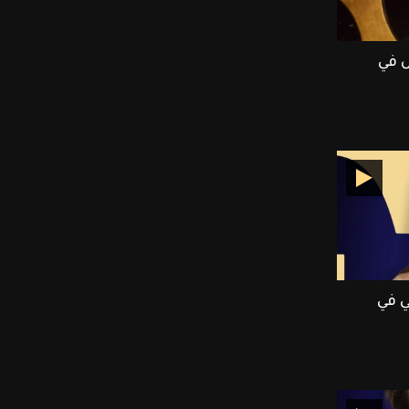
ش في
E بالعربي في