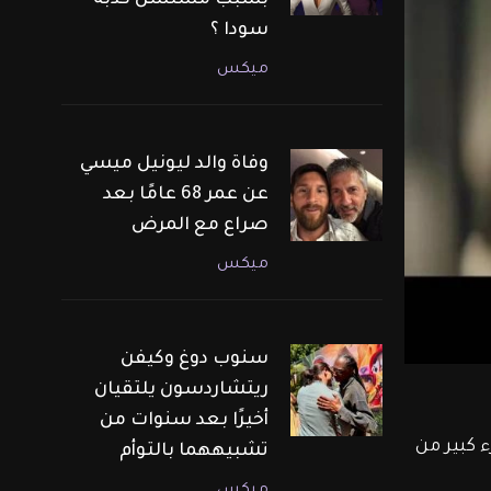
بسبب مسلسل كذبة
سودا ؟
ميكس
وفاة والد ليونيل ميسي
عن عمر 68 عامًا بعد
صراع مع المرض
ميكس
سنوب دوغ وكيفن
ريتشاردسون يلتقيان
أخيرًا بعد سنوات من
 كبير من 
تشبيههما بالتوأم