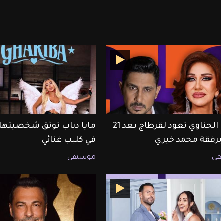
ميادة الحناوي تعود لقرطاج بعد 21
مايا دياب توثق شخصيتها 
 برفقة محمد خيري
في كليب غنائي
ى
موسيقى