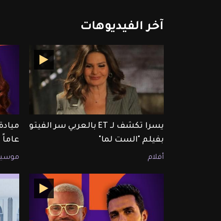
آخر
الفيديوهات
يسرا تكشف لـ ET بالعربي سر الفيتو
بفيلم "الست لما"
عاماً
أفلام
موسيق