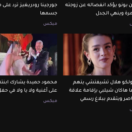
 بونو يؤكد انفصاله عن زوجته
جورجينا رودريغيز ترد على 
مرة وينهي الجدل
جسمها
ميكس
أولكو هلال تشيفتشي يتهم
محمود حميدة يشارك ابنت
ا هاكان شيلبي بإقامة علاقة
على أغنية ولا يا ولا في حف
صر ويتقدم ببلاغ رسمي
ميكس