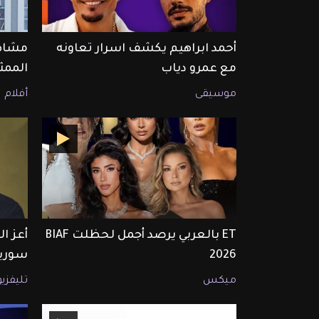
أحمد ابراهيم يكشف اسرار تعاونه
مشاهد
مع عمرو دياب
الممث
موسيقى
أفلام
ET بالعربي يرصد أجمل لحظلت BIAF
أعز ا
2026
سوريا
ميكس
تليفزي