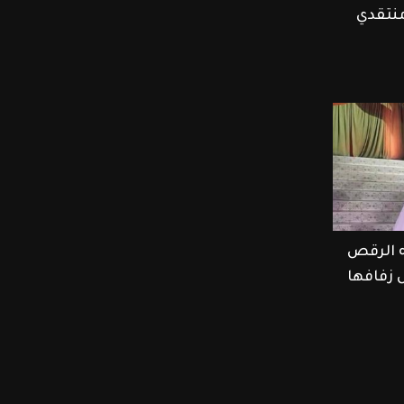
منتقدي
ه الرقص
ل زفافها