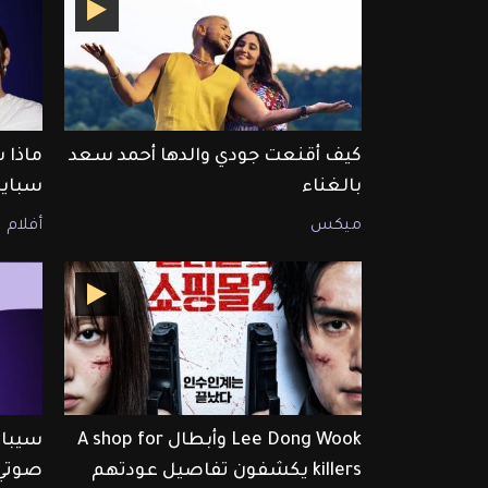
كيف أقنعت جودي والدها أحمد سعد
ماذا 
بالغناء
سبايد
ميكس
أفلام
Lee Dong Wook وأبطال A shop for
سيبال
killers يكشفون تفاصيل عودتهم
صوتي 