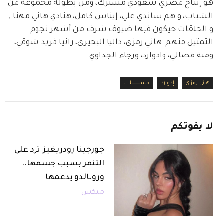
هو إنتاج مصري سعودي مشترك، ومن بطولة مجموعة من 
الشباب، و هم ساندي علي، إيناس كامل، هنادي هاني مهنا , 
و الحلقات حيكون فيها ضيوف شرف من أشهر نجوم 
التمثيل منهم  هاني رمزي، داليا البحيري، رانيا فريد شوقي، 
ومنة فضالي، وادوارد، ورجاء الجداوي.
هانى رمزى
إدوارد
مسلسلات
لا
يفوتكم
جورجينا رودريغيز ترد على
التنمر بسبب جسمها..
ورونالدو يدعمها
ميكس