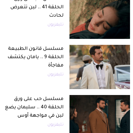
الحلقة 41 .. لين تتعرض
لحادث
تليفزيون
مسلسل قانون الطبيعة
الحلقة 9 .. يامان يكتشف
مفاجأة
تليفزيون
مسلسل حب على ورق
الحلقة 40 .. سليمان يضع
لين في مواجهة أوس
تليفزيون