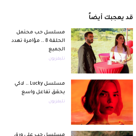
قد
يعجبك
أيضاً
مسلسل حب محتمل
الحلقة 8 .. مؤامرة تهدد
الجميع
تليفزيون
مسلسل Lucky .. لاكي
يحقق تفاعل واسع
تليفزيون
مسلسل حب على ورق