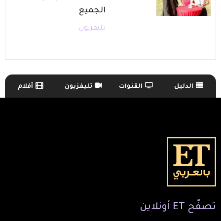
الجميع
تليفزيون
الدليل
القنوات
تليفزيون
أفلام
TV Guide Menu
تصفّح
ET
أونلاين