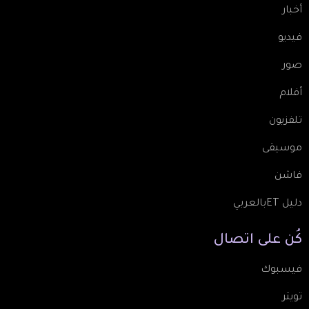
أخبار
فيديو
صور
أفلام
تلفزيون
موسيقى
فاشن
دليل ETبالعربي
كُن
على
اتصال
فيسبوك
تويتر