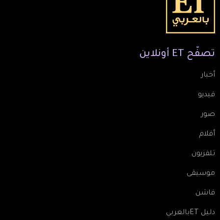
تصفّح
ET
أونلاين
أخبار
فيديو
صور
أفلام
تلفزيون
موسيقى
فاشن
دليل ETبالعربي