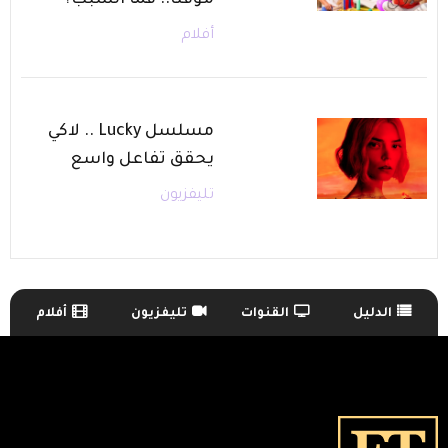
مؤقتًا.. فما السبب؟
أفلام
مسلسل Lucky .. لاكي
يحقق تفاعل واسع
تليفزيون
الدليل
القنوات
تليفزيون
أفلام
TV Guide Menu