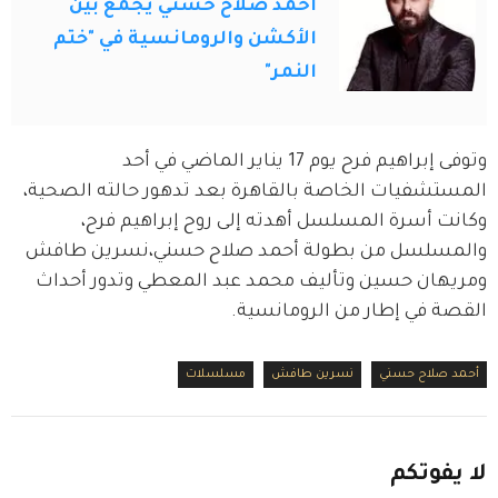
أحمد صلاح حسني يجمع بين
الأكشن والرومانسية في "ختم
النمر"
وتوفى إبراهيم فرح يوم 17 يناير الماضي في أحد 
المستشفيات الخاصة بالقاهرة بعد تدهور حالته الصحية، 
وكانت أسرة المسلسل أهدته إلى روح إبراهيم فرح، 
والمسلسل من بطولة أحمد صلاح حسني،نسرين طافش 
ومريهان حسين وتأليف محمد عبد المعطي وتدور أحداث 
القصة في إطار من الرومانسية.
أحمد صلاح حسني
نسرين طافش
مسلسلات
لا
يفوتكم