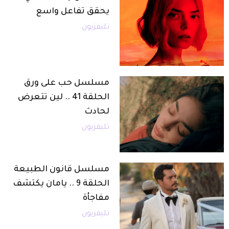
يحقق تفاعل واسع
تليفزيون
مسلسل حب على ورق
الحلقة 41 .. لين تتعرض
لحادث
تليفزيون
مسلسل قانون الطبيعة
الحلقة 9 .. يامان يكتشف
مفاجأة
تليفزيون