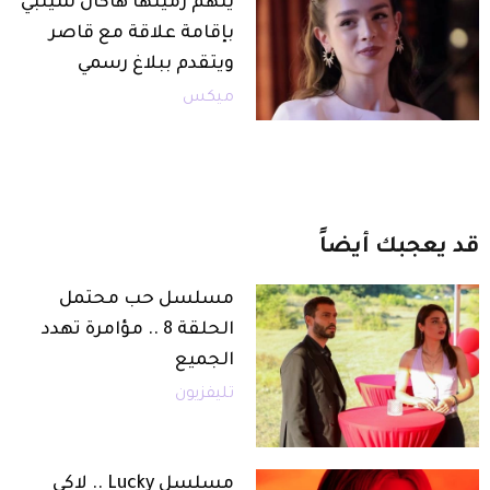
يتهم زميلها هاكان شيلبي
بإقامة علاقة مع قاصر
ويتقدم ببلاغ رسمي
ميكس
قد
يعجبك
أيضاً
مسلسل حب محتمل
الحلقة 8 .. مؤامرة تهدد
الجميع
تليفزيون
مسلسل Lucky .. لاكي