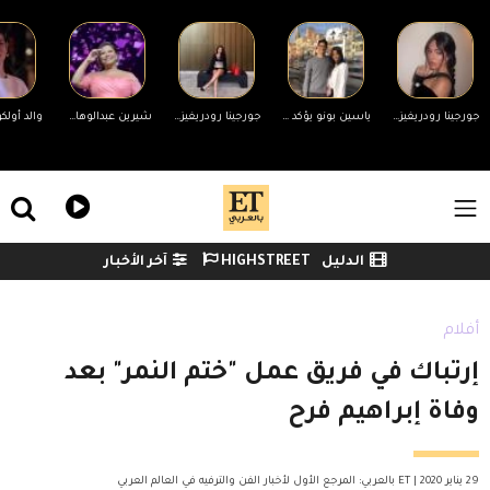
Skip to main conten
جورجينا رودريغيز ترد على التنمر بسبب جسمها.. ورونالدو يدعمها
ياسين بونو يؤكد انفصاله عن زوجته لأول مرة وينهي الجدل
جورجينا رودريغيز ترد على منتقدي جسمها
شيرين عبدالوهاب تحضر مفاجأة لجمهورها في حفلها غدًا بالساحل الشمالي
ile Menu
الدليل
HIGHSTREET
آخر الأخبار
Watch menu
أفلام
إرتباك في فريق عمل "ختم النمر" بعد
وفاة إبراهيم فرح
29 يناير 2020 | ET بالعربي: المرجع الأول لأخبار الفن والترفيه في العالم العربي