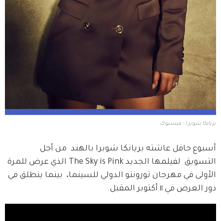
بريانكا شوبرا - فيسبوك
أسبوع حافل عاشته بريانكا شوبرا بالهند  من أجل 
التسويق  لفيلمها الجديد The Sky is Pink الذي عرض للمرة 
الأولى في مهرجان تورونتو الدولي للسينما،  بينما ينطلق في 
دور العرض في ١١ أكتوبر المقبل.