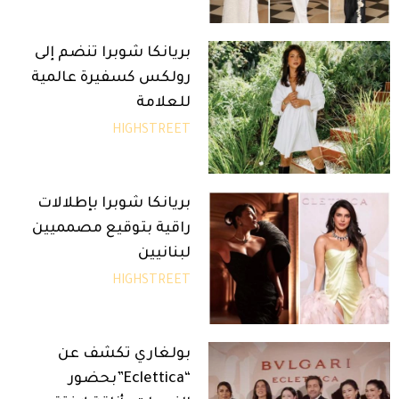
بريانكا شوبرا تنضم إلى
رولكس كسفيرة عالمية
للعلامة
HIGHSTREET
بريانكا شوبرا بإطلالات
راقية بتوقيع مصمميين
لبنانيين
HIGHSTREET
بولغاري تكشف عن
“Eclettica”بحضور