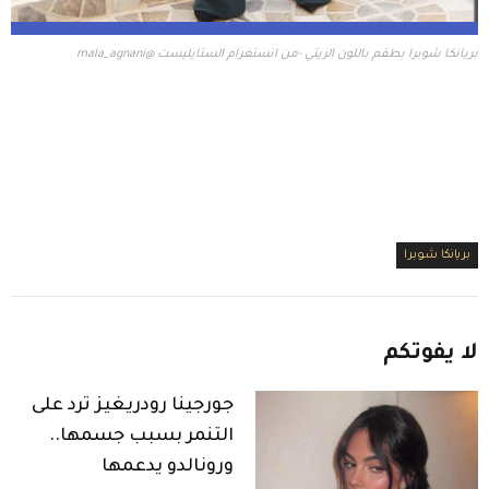
بريانكا شوبرا بطقم باللون الزيتي -من انستغرام الستايليست @mala_agnani
بريانكا شوبرا
لا
يفوتكم
جورجينا رودريغيز ترد على
التنمر بسبب جسمها..
ورونالدو يدعمها