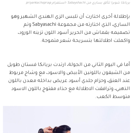
بريانكا شوبرا تتألق بساري من Sabayshachi -انستغرام @priyankachopra
بإطلالة أخرى اختارت أن تلبس الزي الهندي الشهير وهو 
الساري، الذي اختارته من مجموعة Sabyasachi وتم 
تصميمه بقماش من الحرير أسود اللون تزينه الورود، 
واكملت اطلالتها بتسريحة شعر متموجة.
أما في اليوم الثاني من الجولة، ارتدت بريانكا فستان طويل 
من الشيفون باللونين الأبيض والاسود، مع وشاح مربوط 
عند العنق، وحزام جلدي أسود عريض بداخله معدن باللون 
الذهبي، وترافقت الاطلالة مع حذاء مفتوح باللون الاسود 
متوسط الكعب.