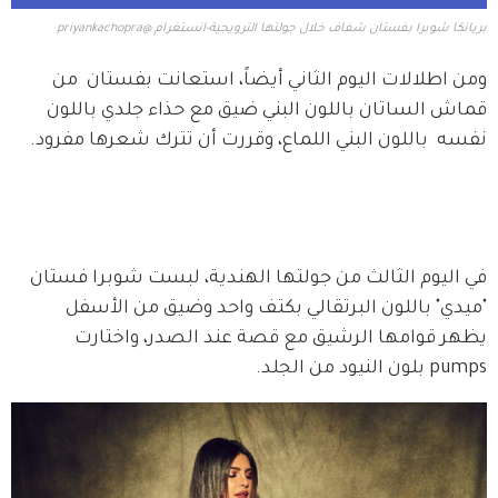
بريانكا شوبرا بفستان شفاف خلال جولتها الترويجية-انستغرام @priyankachopra
ومن اطلالات اليوم الثاني أيضاً، استعانت بفستان  من 
قماش الساتان باللون البني ضيق مع حذاء جلدي باللون 
نفسه  باللون البني اللماع، وقررت أن تترك شعرها مفرود.
في اليوم الثالث من جولتها الهندية، لبست شوبرا فستان 
"ميدي" باللون البرتقالي بكتف واحد وضيق من الأسفل 
يظهر قوامها الرشيق مع قصة عند الصدر، واختارت 
pumps بلون النيود من الجلد.