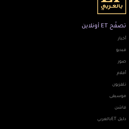
تصفّح
ET
أونلاين
أخبار
فيديو
صور
أفلام
تلفزيون
موسيقى
فاشن
دليل ETبالعربي