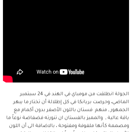
الجولة انطلقت من مومباي في الهند في 24 سبتمبر 
الماضي، وحرصت بريانكا في كل إطلالة أن تختار ما يبهر 
الجمهور , منهم  فستان باللون الأصفر بدون أكمام مع 
ياقة عالية ,  والمميز بالفستان ان تنورته فضفاضة نوعاً ما 
ومصممة كأنها ملفوفة ومفتوحة ، بالاضافة الى أن اللون 