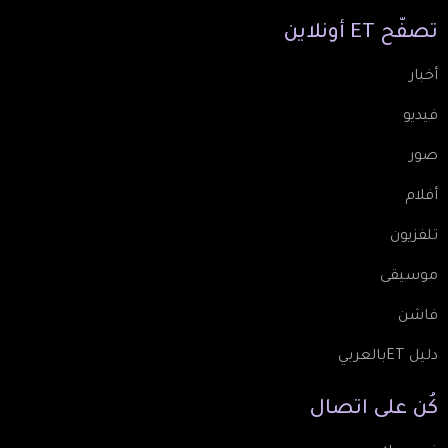
تصفّح
ET
أونلاين
أخبار
فيديو
صور
أفلام
تلفزيون
موسيقى
فاشن
دليل ETبالعربي
كُن
على
اتصال