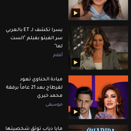
يسرا تكشف لـ ET بالعربي
سر الفيتو بفيلم "الست
لما"
أفلام
ميادة الحناوي تعود
لقرطاج بعد 21 عاماً برفقة
محمد خيري
موسيقى
مايا دياب توثق شخصيتها