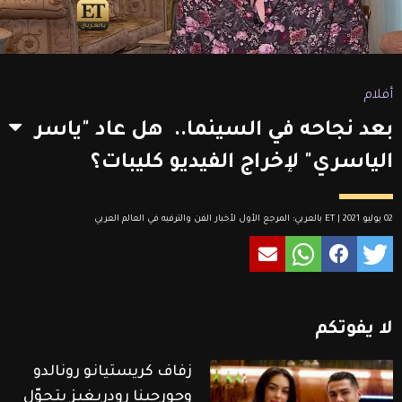
أفلام
بعد نجاحه في السينما.. هل عاد "ياسر
الياسري" لإخراج الفيديو كليبات؟
02 يوليو 2021 | ET بالعربي: المرجع الأول لأخبار الفن والترفيه في العالم العربي
لا
يفوتكم
زفاف كريستيانو رونالدو
وجورجينا رودريغيز يتحوّل