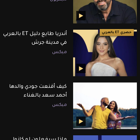
حصري ET بالعربي
أندريا طايع دليل ET بالعربي
في مدينة جرش
ميكس
كيف أقنعت جودي والدها
أحمد سعد بالغناء
ميكس
ماذا سيفعلون لو كانوا