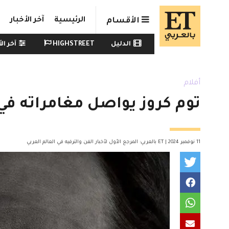
Skip to main conten
الرئيسية
آخر الأخبار
الأقسام
Watch menu
الدليل
HIGHSTREET
آخر الأ
أفلام
توم كروز يواصل مغامراته في ssion: Impossible - The Final Reckoning
11 نوفمبر 2024 | ET بالعربي: المرجع الأول لأخبار الفن والترفيه في العالم العربي