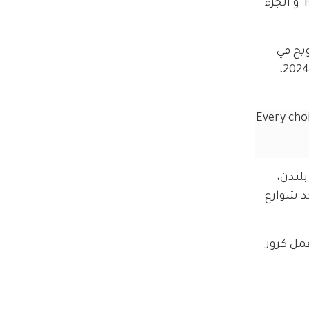
يعود كريستوفر ماكويري لإخراج الفيلم بعد أن أخرج أفلام "Mission: Impossible" مثل "Rogue Nation" و "Fallout" و الجزء 
يج في 
أوائل عام 2022، لكن توقف الإنتاج في يوليو 2023 بسبب إضراب كتاب وممثلي هوليوود، ثم استؤنف في مارس 2024، 
Every choi
لندن، 
نجم "Top Gun" وهو يركض في أحد شوارع 
 في دور العرض السينمائية في 23 مايو 2025، فيما يعمل كروز 