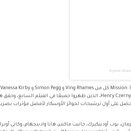
A post shar
Atwell و Shea Whigham وPom Klementieff و Henry Czerny، الذين ظهروا جميعًا في الفيلم السابع،
كما حصل على أول ترشيحات لجوائز الأوسكار لأفضل مؤثرات بصري
ن، بوب أودينكيرك، جانيت ماكتير، هانا وادينجهام، وكاتي أوبراي