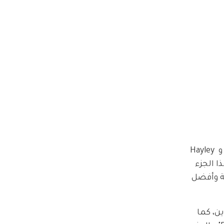
يعود إلى الفيلم القادم من سلسلة Mission: Impossible كل من Ving Rhames و Simon Pegg و Vanessa Kirby و Hayley 
 وحقق هذا الجزء 
ة وأفضل 
ن، كما 