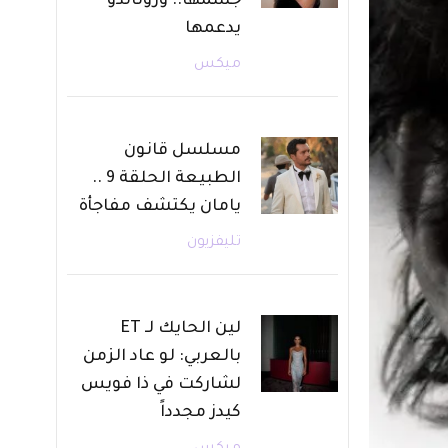
جسمها.. ورونالدو
يدعمها
ميكس
مسلسل قانون
الطبيعة الحلقة 9 ..
يامان يكتشف مفاجأة
تليفزيون
لين الحايك لـ ET
بالعربي: لو عاد الزمن
لشاركت في ذا فويس
كيدز مجدداً