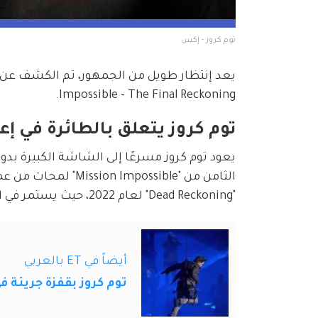
توم كروز - إكس
Impossible - The Final Reckoning.
توم كروز يتعلق بالطائرة في إعلان  Impossible - The Final Reckoning
يعود توم كروز مسرعًا إلى الشاشة الكبيرة بدو
"Dead Reckoning" لعام 2022، حيث يستمر في القتال ضد الذكاء الاصطناعي الواعي "الكيان".
أيضاً في ET بالعربي
توم كروز بقفزة جريئة في