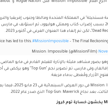
ة مستحيلة" في المملكة المتحدة ومالطا وجنوب إفريقيا والنرو
ce has led to this.
#MissionImpossible
 – The Final Reckoning
Nove
 وهو يصور مشاهد مليئة بالإثارة للفيلم القادم في مايو الماضي ب
خارج محطة مترو أنفاق وهمية تسمى ميدان ترافالغار، وفي مارس، تم تصوير 
وح الأزرار ومُغطى بدماء مزيفة.
يُعرض فيلم Mission: Impossible - The Final Reckoning