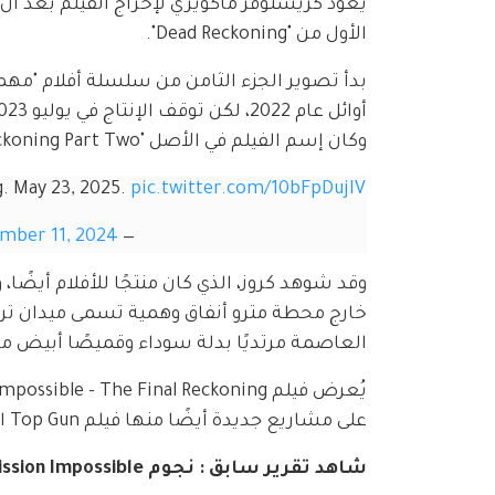
الأول من "Dead Reckoning".
بدأ تصوير الجزء الثامن من سلسلة أفلام "مهم
وكان إسم الفيلم في الأصل "Dead Reckoning Part Two"، لكن تم إلغاء هذا العنوان الفرعي في أكتوبر 2023.
. May 23, 2025. 
pic.twitter.com/10bFpDujIV
mber 11, 2024
— Mission: Impossible (@MissionFilm)
وقد شوهد كروز، الذي كان منتجًا للأفلام أيضًا،
العاصمة مرتديًا بدلة سوداء وقميصًا أبيض مفت
على مشاريع جديدة أيضًا منها فيلم Top Gun الثالث، بعد نجاح Top Gun: Maverick الذي صدر عام 2022.
شاهد تقرير سابق : نجوم Mission Impossible يخشون خسارة توم كروز