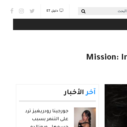
Social links & Watch
بحث
دليل ET
آخر
الأخبار
جورجينا رودريغيز ترد
على التنمر بسبب