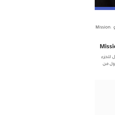
يعد إنتظار طويل من الجمهور، تم الكشف عن الإسم الجديد للجزء الثامن من سلسلة "مهمة مستحيلة"، وهو Mission: 
 للجزء 
زء الأول من 