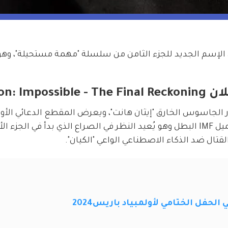
Mission:
ر الجاسوس الخارق "إيثان هانت"، ويعرض المقطع الدعائي الأول
الثامن من "Mission Impossible" لمحات من عميل IMF البطل وهو يُعيد النظر في الصراع الذي بدأ في الج
 الحفل الختامي لأولمبياد باريس2024