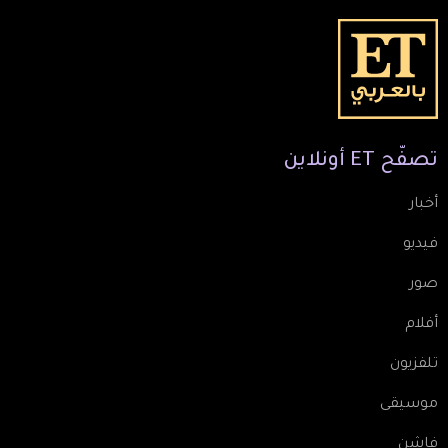
تصفّح
ET
أونلاين
أخبار
فيديو
صور
أفلام
تلفزيون
موسيقى
فاشن