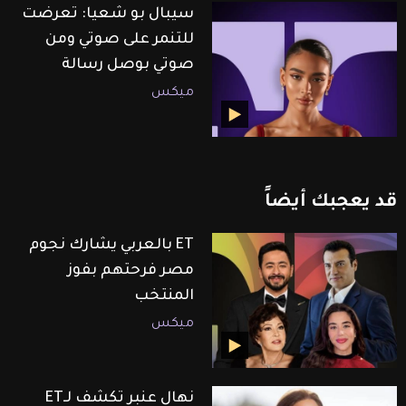
سيبال بو شعيا: تعرضت
للتنمر على صوتي ومن
صوتي بوصل رسالة
ميكس
قد
يعجبك
أيضاً
ET بالعربي يشارك نجوم
مصر فرحتهم بفوز
المنتخب
ميكس
نهال عنبر تكشف لـET