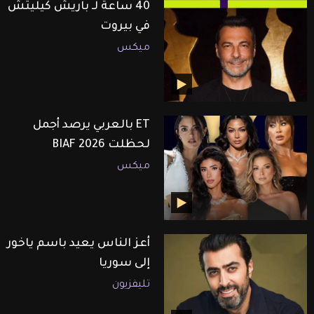
40 ساعة لـ باريش كيليتش
في بيروت
ميكس
ET بالعربي يرصد أجمل
لحظلت BIAF 2026
ميكس
أعز الناس يعيد باسم ياخور
إلى سوريا
تليفزيون