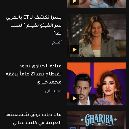
يسرا تكشف لـ ET بالعربي
سر الفيتو بفيلم "الست
لما"
أفلام
ميادة الحناوي تعود
لقرطاج بعد 21 عاماً برفقة
محمد خيري
موسيقى
مايا دياب توثق شخصيتها
الغريبة في كليب غنائي