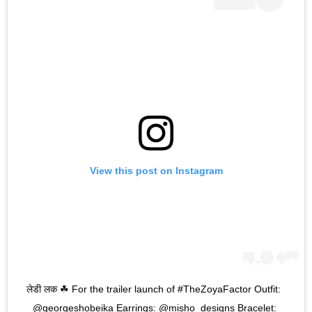
View this post on Instagram
लेडी लक ☘ For the trailer launch of #TheZoyaFactor Outfit: 
@georgeshobeika Earrings: @misho_designs Bracelet: 