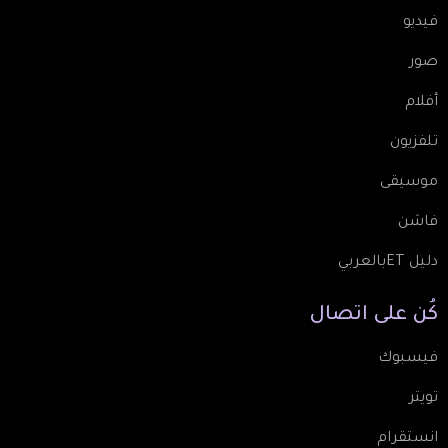
فيديو
صور
أفلام
تلفزيون
موسيقى
فاشن
دليل ETبالعربي
كُن
على
اتصال
فيسبوك
تويتر
انستقرام