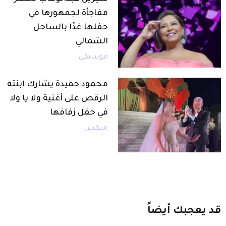
مفاجأة لجمهورها في
حفلها غدًا بالساحل
الشمالي
موسيقى
محمود حميدة يشارك ابنته
الرقص على أغنية ولا يا ولا
في حفل زفافها
ميكس
قد
يعجبك
أيضاً