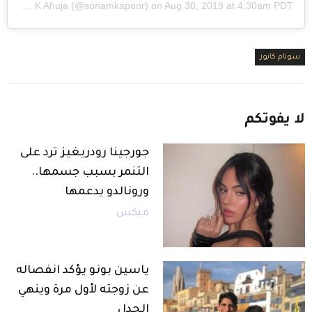
y
Sonam K Ahuja
(@sonamkapoor) on
Aug 30, 2019 at 4:30am PDT
سونام كابور
لا
يفوتكم
جورجينا رودريغيز ترد على
التنمر بسبب جسمها..
ورونالدو يدعمها
ميكس
ياسين بونو يؤكد انفصاله
عن زوجته لأول مرة وينهي
الجدل