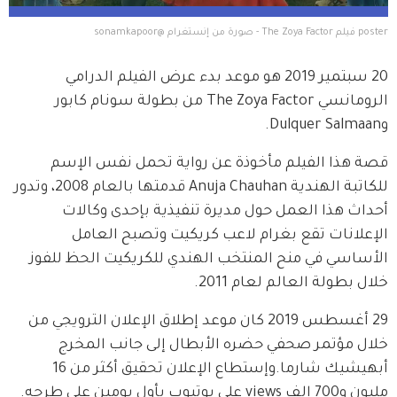
poster فيلم The Zoya Factor - صورة من إنستغرام @sonamkapoor
20 سبتمير 2019 هو موعد بدء عرض الفيلم الدرامي 
الرومانسي The Zoya Factor من بطولة سونام كابور 
وDulquer Salmaan.  
قصة هذا الفيلم مأخوذة عن رواية تحمل نفس الإسم 
للكاتبة الهندية Anuja Chauhan قدمتها بالعام 2008، وتدور 
أحداث هذا العمل حول مديرة تنفيذية بإحدى وكالات 
الإعلانات تقع بغرام لاعب كريكيت وتصبح العامل 
الأساسي في منح المنتخب الهندي للكريكيت الحظ للفوز 
خلال بطولة العالم لعام 2011.
29 أغسطس 2019 كان موعد إطلاق الإعلان الترويجي من 
خلال مؤتمر صحفي حضره الأبطال إلى جانب المخرج 
أبهيشيك شارما.وإستطاع الإعلان تحقيق أكثر من 16 
مليون و700 الف views على يوتيوب بأول يومين على طرحه.