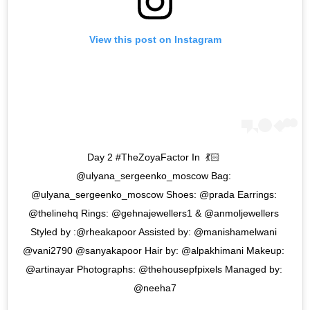
View this post on Instagram
💃🏻 Day 2 #TheZoyaFactor In 
@ulyana_sergeenko_moscow Bag: 
@ulyana_sergeenko_moscow Shoes: @prada Earrings: 
@thelinehq Rings: @gehnajewellers1 & @anmoljewellers 
Styled by :@rheakapoor Assisted by: @manishamelwani 
@vani2790 @sanyakapoor Hair by: @alpakhimani Makeup: 
@artinayar Photographs: @thehousepfpixels Managed by: 
@neeha7