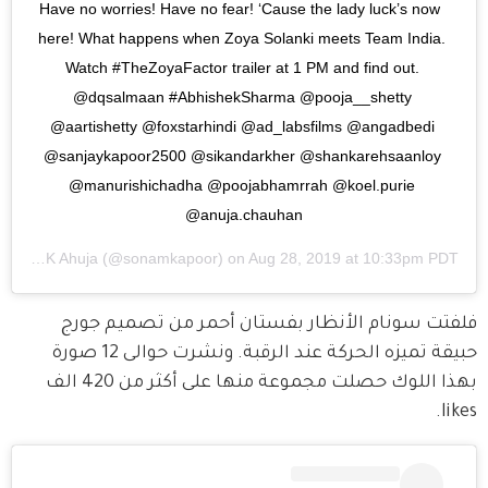
Have no worries! Have no fear! ‘Cause the lady luck’s now 
here! What happens when Zoya Solanki meets Team India. 
Watch #TheZoyaFactor trailer at 1 PM and find out. 
@dqsalmaan #AbhishekSharma @pooja__shetty 
@aartishetty @foxstarhindi @ad_labsfilms @angadbedi 
@sanjaykapoor2500 @sikandarkher @shankarehsaanloy 
@manurishichadha @poojabhamrrah @koel.purie 
@anuja.chauhan
Sonam K Ahuja
(@sonamkapoor) on
Aug 28, 2019 at 10:33pm PDT
فلفتت سونام الأنظار بفستان أحمر من تصميم جورج 
حبيقة تميزه الحركة عند الرقبة. ونشرت حوالى 12 صورة 
بهذا اللوك حصلت مجموعة منها على أكثر من 420 الف 
likes.