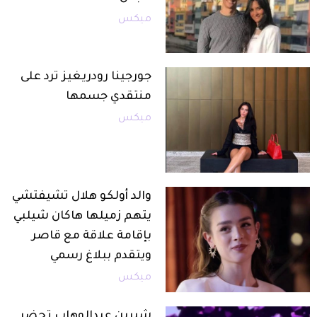
ميكس
جورجينا رودريغيز ترد على
منتقدي جسمها
ميكس
والد أولكو هلال تشيفتشي
يتهم زميلها هاكان شيلبي
بإقامة علاقة مع قاصر
ويتقدم ببلاغ رسمي
ميكس
شيرين عبدالوهاب تحضر