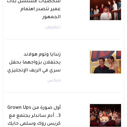
شخصيات مسلسل بنات
عمير تتصدر اهتمام
الجمهور
تليفزيون
زندايا وتوم هولاند
يحتفلان بزواجهما بحفل
سري في الريف الإنجليزي
ميكس
أول صورة من Grown Ups
3.. آدم ساندلر يجتمع مع
كريس روك وسلمى حايك