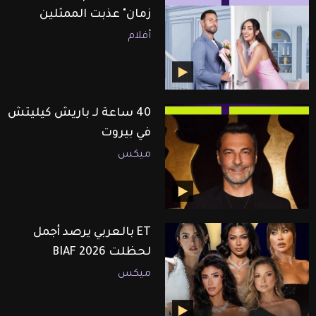
زمان" عذبت الممثلين
أفلام
40 ساعة لـ باريش كيليتش
في بيروت
ميكس
ET بالعربي يرصد أجمل
لحظلت BIAF 2026
ميكس