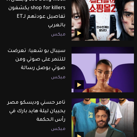
shop for killers يكشفون
تفاصيل عودتهم لـET
بالعربي
ميكس
سيبال بو شعيا: تعرضت
للتنمر على صوتي ومن
صوتي بوصل رسالة
ميكس
تامر حسني وديسكو مصر
يحييان ليلة هايد بارك في
رأس الحكمة
ميكس