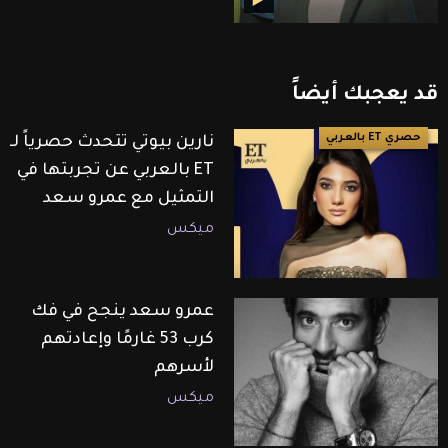
قد
يعجبك
أيضاً
حصري ET بالعربي
نارين بيوتي تتحدث حصرياً لـ
ET بالعربي عن تجربتها في
التمثيل مع عمرو سعد
ميكس
عمرو سعد ينجح في فك
كرب 53 غارمًا وإعادتهم
لأسرهم
ميكس