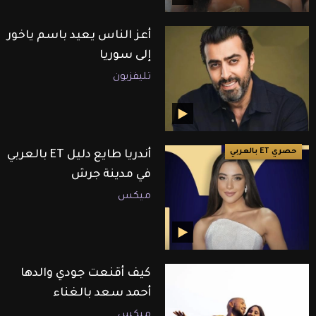
أعز الناس يعيد باسم ياخور
إلى سوريا
تليفزيون
حصري ET بالعربي
أندريا طايع دليل ET بالعربي
في مدينة جرش
ميكس
كيف أقنعت جودي والدها
أحمد سعد بالغناء
ميكس