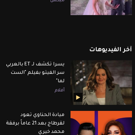
ميكس
آخر
الفيديوهات
يسرا تكشف لـ ET بالعربي
سر الفيتو بفيلم "الست
لما"
أفلام
ميادة الحناوي تعود
لقرطاج بعد 21 عاماً برفقة
محمد خيري