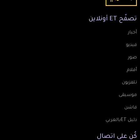
تصفّح
ET
أونلاين
أخبار
فيديو
صور
أفلام
تلفزيون
موسيقى
فاشن
دليل ETبالعربي
كُن
على
اتصال