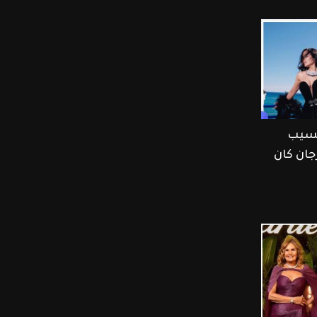
نسيب
جان كان