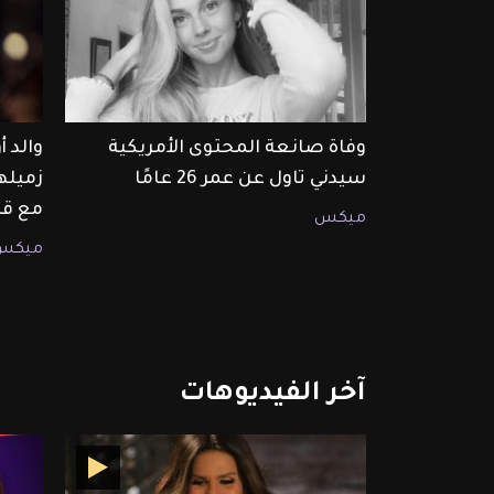
وفاة صانعة المحتوى الأمريكية
والد 
سيدني تاول عن عمر 26 عامًا
زميله
مع قا
ميكس
ميكس
آخر
الفيديوهات