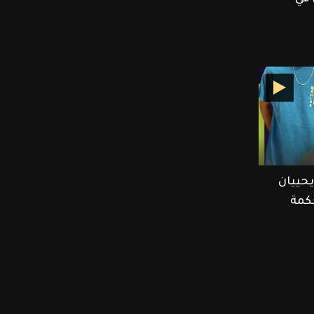
حييان
حكمة