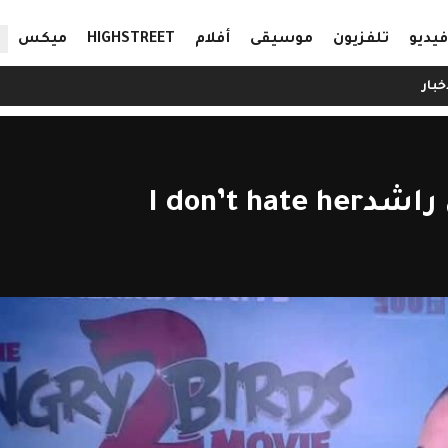
ال
فيديو
تلفزيون
موسيقى
أفلام
HIGHSTREET
ميكس
خبار
I don’t 