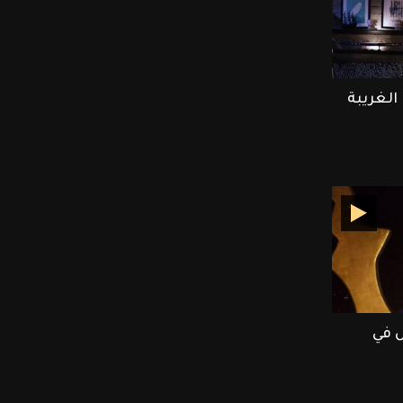
الغريبة
ش في