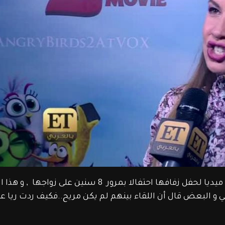
نشرت ريا أبي راشد صور نادرة على السوشيال ميديا لحفل زفافها احتفالا بمرور  8 سنين عل
ي و البعض قال أن اللقاء بينهم لم يكن مريح..فكيف ردت ريا عل