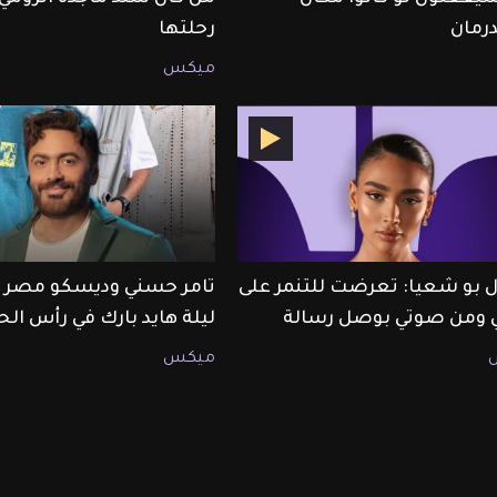
رمان
رحلتها
ميكس
 بو شعيا: تعرضت للتنمر على
تامر حسني وديسكو مصر ي
ومن صوتي بوصل رسالة
ليلة هايد بارك في رأس ال
ميكس