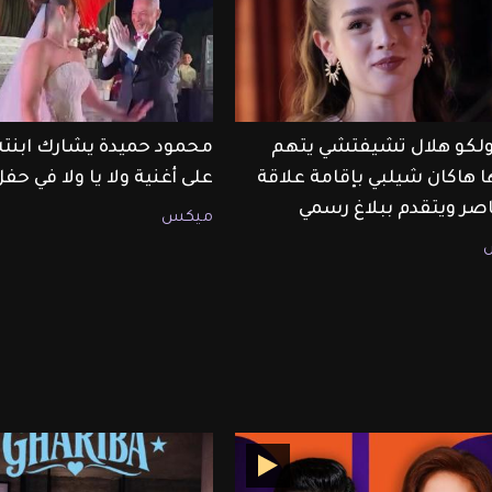
أولكو هلال تشيفتشي يتهم
محمود حميدة يشارك ابنت
ا هاكان شيلبي بإقامة علاقة
على أغنية ولا يا ولا في حف
صر ويتقدم ببلاغ رسمي
ميكس