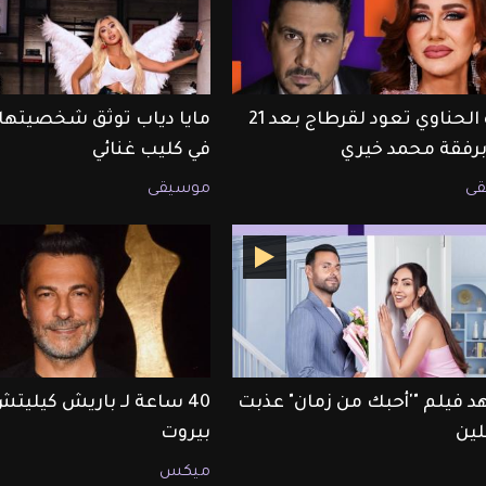
ميادة الحناوي تعود لقرطاج بعد 21
مايا دياب توثق شخصيتها 
 برفقة محمد خيري
في كليب غنائي
ى
موسيقى
 فيلم "'أحبك من زمان" عذبت
40 ساعة لـ باريش كيليت
لين
بيروت
ميكس