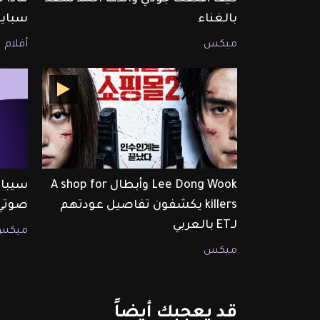
بالغناء
سبايد
ميكس
أفلام
Lee Dong Wook وأبطال A shop for
سيبال
killers يكشفون تفاصيل عودتهم
صوتي 
لـET بالعربي
ميكس
ميكس
قد
يعجبك
أيضاً