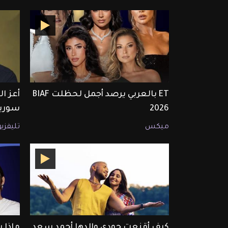
ET بالعربي يرصد أجمل لحظلت BIAF
أعز ا
2026
سوريا
ميكس
تليفزي
كيف أقنعت جودي والدها أحمد سعد
ماذا 