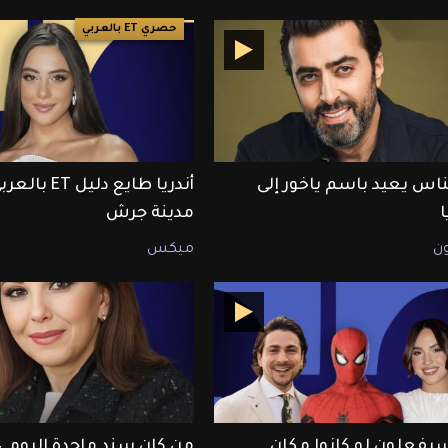
حصري ET بالعربي
لناس يعيد باسم ياخور إلى
أندريا طايع دليل T
مدينة جرش
ون
ميكس
سيفعلون لو كانوا مكان
من كان سند ماجدة الرومي