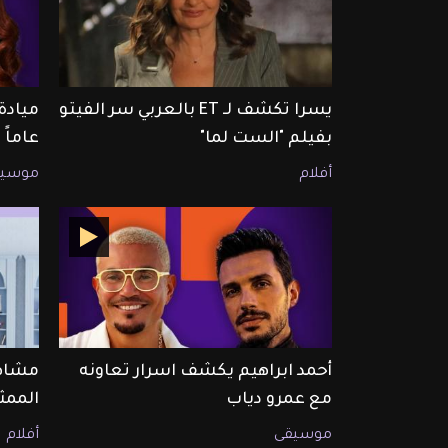
يسرا تكشف لـ ET بالعربي سر الفيتو
بفيلم "الست لما"
عاماً
أفلام
موسيق
أحمد ابراهيم يكشف اسرار تعاونه
مشاهد
مع عمرو دياب
الممث
موسيقى
أفلام