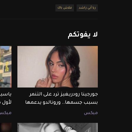
ريا أبي راشد
فلاش باك
لا
يفوتكم
جورجينا رودريغيز ترد على التنمر
ياسين
بسبب جسمها.. ورونالدو يدعمها
لأول 
ميكس
ميكس