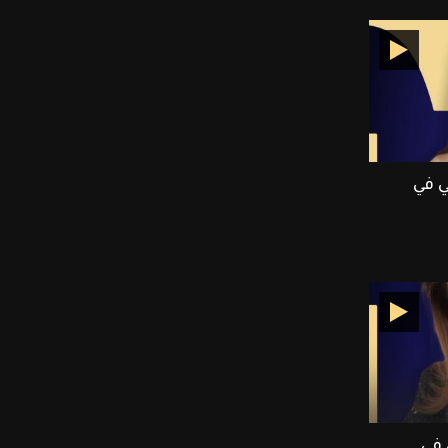
E بالعربي في
 في