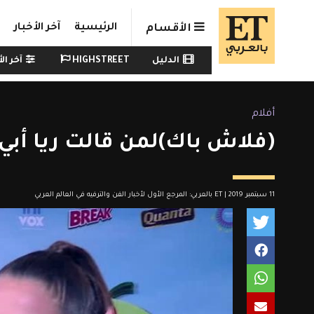
Skip to main conten
الرئيسية
آخر الأخبار
الأقسام
Watch menu
الدليل
HIGHSTREET
آخر الأ
أفلام
(فلاش باك)لمن قالت ريا أبي راشدhate her
11 سبتمبر 2019 | ET بالعربي: المرجع الأول لأخبار الفن والترفيه في العالم العربي