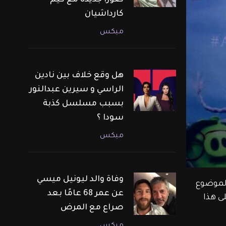
صورًا جديدة مع كيم
كارداشيان
ميكس
هل وقع خلاف بين نادين
الراسي و سيرين عبدالنور
بسبب مسلسل كذبة
سودا ؟
ميكس
وفاة والد ليونيل ميسي
ى زواجها  , و هذا الموضوع 
عن عمر 68 عامًا بعد
ى هذا 
صراع مع المرض