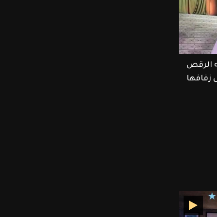
ه الرقص
ل زفافها