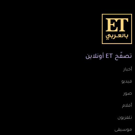
تصفّح
ET
أونلاين
أخبار
فيديو
صور
أفلام
تلفزيون
موسيقى