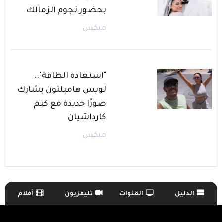
بحضور نجوم الزمالك
ميكس
"استعادة الطاقة"..
لويس هاميلتون يشارك
صورًا جديدة مع كيم
كارداشيان
ميكس
الدليل
القنوات
تليفزيون
أفلام
TV Guide Menu