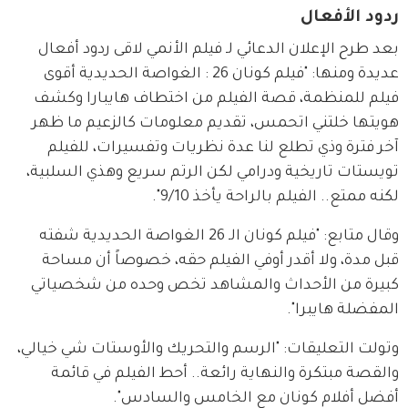
ردود الأفعال
بعد طرح الإعلان الدعائي لـ فيلم الأنمي لاقى ردود أفعال 
عديدة ومنها: "فيلم كونان 26 : الغواصة الحديدية أقوى 
فيلم للمنظمة، قصة الفيلم من اختطاف هايبارا وكشف 
هويتها خلتني اتحمس، تقديم معلومات كالزعيم ما ظهر 
آخر فترة وذي تطلع لنا عدة نظريات وتفسيرات، للفيلم 
تويستات تاريخية ودرامي لكن الرتم سريع وهذي السلبية، 
لكنه ممتع.. الفيلم بالراحة يأخذ 9/10".
وقال متابع: "فيلم كونان الـ 26 الغواصة الحديدية شفته 
قبل مدة، ولا أقدر أوفي الفيلم حقه، خصوصاً أن مساحة 
كبيرة من الأحداث والمشاهد تخص وحده من شخصياتي 
المفضلة هايبرا".
وتولت التعليقات: "الرسم والتحريك والأوستات شي خيالي، 
والقصة مبتكرة والنهاية رائعة.. أحط الفيلم في قائمة 
أفضل أفلام كونان مع الخامس والسادس".