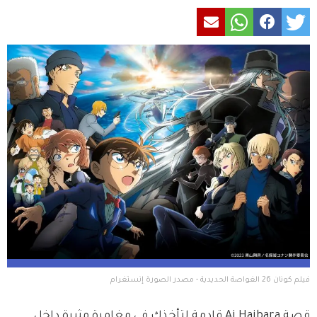
فيلم كونان 26 الغواصة الحديدية - مصدر الصورة إنستغرام
قصة Ai Haibara قادمة لتأخذك في مغامرة مثيرة داخل 