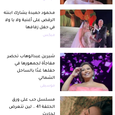
محمود حميدة يشارك ابنته
الرقص على أغنية ولا يا ولا
في حفل زفافها
ميكس
شيرين عبدالوهاب تحضر
مفاجأة لجمهورها في
حفلها غدًا بالساحل
الشمالي
موسيقى
مسلسل حب على ورق
الحلقة 41 .. لين تتعرض
لحادث