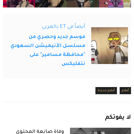
أيضاً في ET بالعربي
موسم جديد وحصري من
مسلسل الأنيميشن السعودي
"محافظة مسامير" على
نتفليكس
أفلام
أفلام جديدة
لا
يفوتكم
وفاة صانعة المحتوى