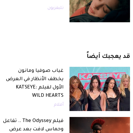
تليفزيون
قد
يعجبك
أيضاً
غياب صوفيا ومانون
يخطف الأنظار في العرض
الأول لفيلم KATSEYE:
WILD HEARTS
أفلام
فيلم The Odyssey .. تفاعل
وحماس لافت بعد عرض